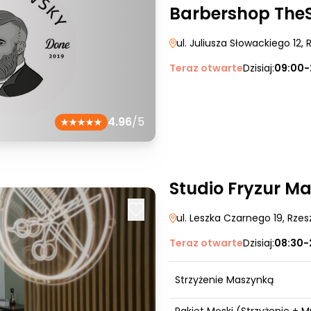
Barbershop The
ul. Juliusza Słowackiego 12
,
Teraz otwarte
Dzisiaj:
09:00-
4.96
/5
Studio Fryzur M
ul. Leszka Czarnego 19
, Rze
Teraz otwarte
Dzisiaj:
08:30-
Strzyżenie Maszynką