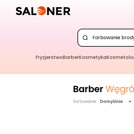
Fryzjerstwo
Barber
Kosmetyka
Kosmetolo
Barber
Węgr
Sortowanie
Domyślnie