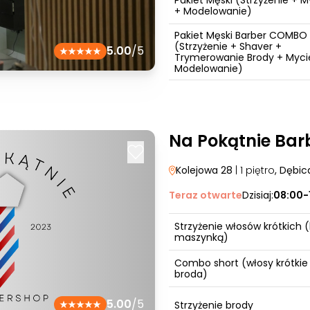
Pakiet Męski (Strzyżenie + M
+ Modelowanie)
Pakiet Męski Barber COMBO
(Strzyżenie + Shaver +
5.00
/5
Trymerowanie Brody + Myci
Modelowanie)
Na Pokątnie Bar
Kolejowa 28
| 1 piętro
, Dębic
Teraz otwarte
Dzisiaj:
08:00-
Strzyżenie włosów krótkich (
maszynką)
Combo short (włosy krótkie
broda)
5.00
/5
Strzyżenie brody