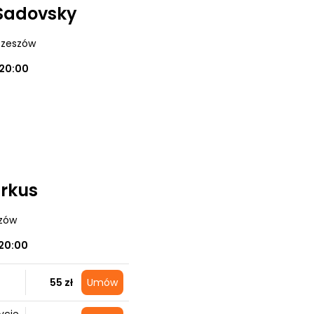
Sadovsky
 Rzeszów
20:00
arkus
szów
20:00
55 zł
Umów