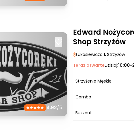
Edward Nożycorę
Shop Strzyżów
Łukasiewicza 1
, Strzyżów
Teraz otwarte
Dzisiaj:
10:00-
Strzyżenie Męskie
Combo
4.92
/5
Buzzcut