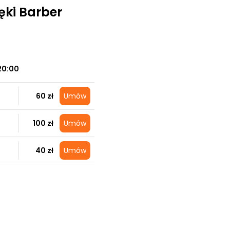
ki Barber
20:00
60 zł
Umów
100 zł
Umów
40 zł
Umów