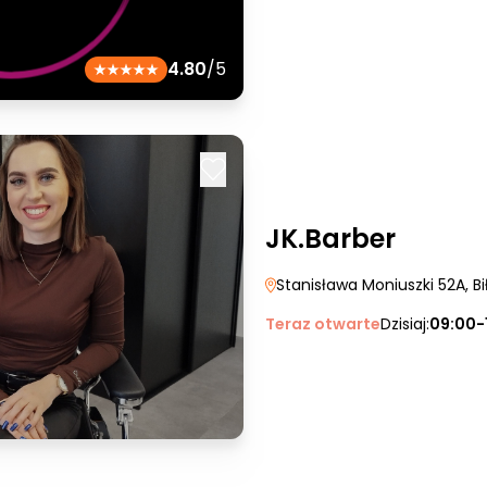
4.80
/5
JK.Barber
Stanisława Moniuszki 52A
, B
Teraz otwarte
Dzisiaj:
09:00-