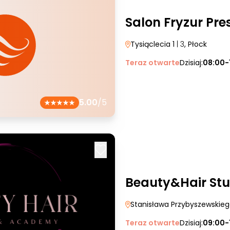
Salon Fryzur Pre
Tysiąclecia 1
| 3
, Płock
Teraz otwarte
Dzisiaj:
08:00-
5.00
/5
Beauty&Hair St
Stanisława Przybyszewskie
Teraz otwarte
Dzisiaj:
09:00-