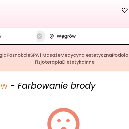
gia
Paznokcie
SPA i Masaże
Medycyna estetyczna
Podolo
Fizjoterapia
Dietetyka
Inne
ów
- Farbowanie brody