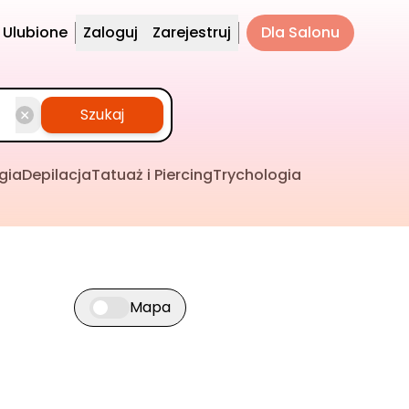
Ulubione
Zaloguj
Zarejestruj
Dla Salonu
Szukaj
gia
Depilacja
Tatuaż i Piercing
Trychologia
Mapa
Przełącz widok mapy