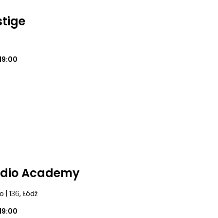
stige
19:00
udio Academy
go
| 136
, Łódź
19:00