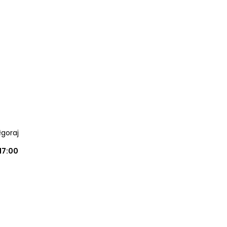
iłgoraj
17:00