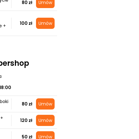
ycie
80 zł
Umów
100 zł
Umów
e +
bershop
a
18:00
boki
80 zł
Umów
 +
120 zł
Umów
50 zł
Umów