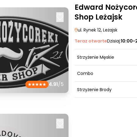
Edward Nożycorę
Shop Leżajsk
ul. Rynek 12
, Leżajsk
Teraz otwarte
Dzisiaj:
10:00-
Strzyżenie Męskie
Combo
4.91
/5
Strzyżenie Brody