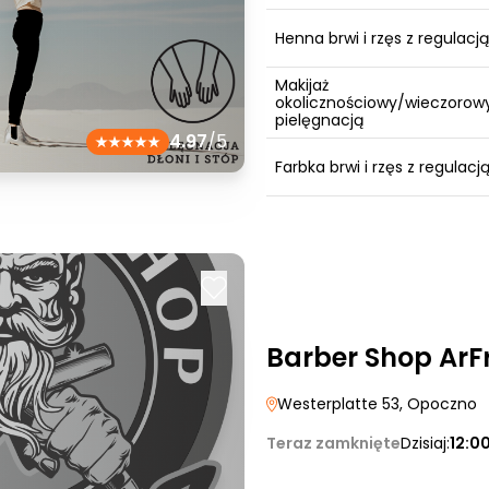
Henna brwi i rzęs z regulacją
Makijaż
okolicznościowy/wieczorowy
pielęgnacją
4.97
/5
Farbka brwi i rzęs z regulacj
Barber Shop ArF
Westerplatte 53
, Opoczno
Teraz zamknięte
Dzisiaj:
12:0