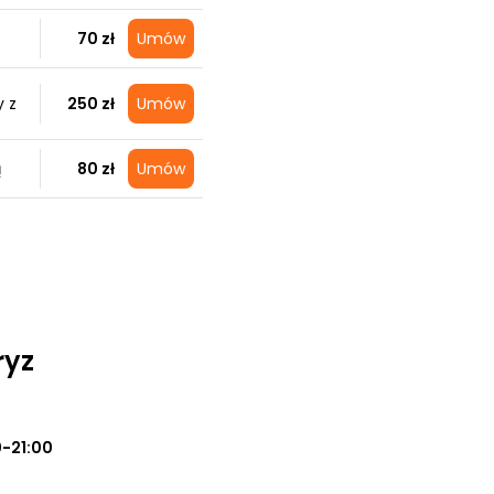
70 zł
Umów
 z
250 zł
Umów
ą
80 zł
Umów
ryz
0-21:00