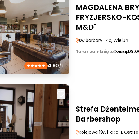
MAGDALENA BRYL
FRYZJERSKO-KO
M&D"
sw barbary
| 4c
, Wieluń
Teraz zamknięte
Dzisiaj:
08:0
4.90
/5
Strefa Dżentelm
Barbershop
Kolejowa 19A
| lokal 1
, Ostrz