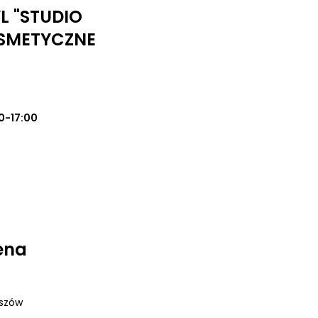
 "STUDIO
SMETYCZNE
0-17:00
ena
eszów