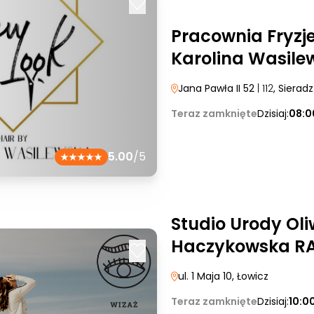
Pracownia Fryzj
Karolina Wasile
Jana Pawła II 52
| 112
, Sieradz
Teraz zamknięte
Dzisiaj:
08:0
5.00
/5
Studio Urody Oli
Haczykowska RA
ul. 1 Maja 10
, Łowicz
Teraz zamknięte
Dzisiaj:
10:0