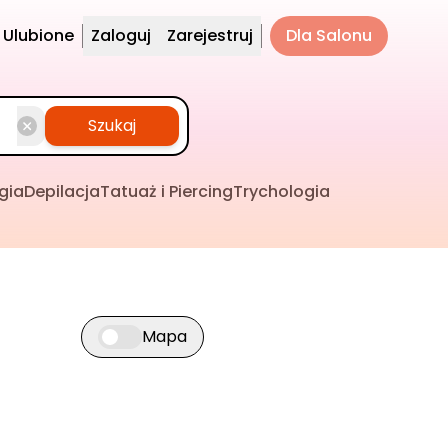
Ulubione
Zaloguj
Zarejestruj
Dla Salonu
Szukaj
gia
Depilacja
Tatuaż i Piercing
Trychologia
Mapa
Przełącz widok mapy