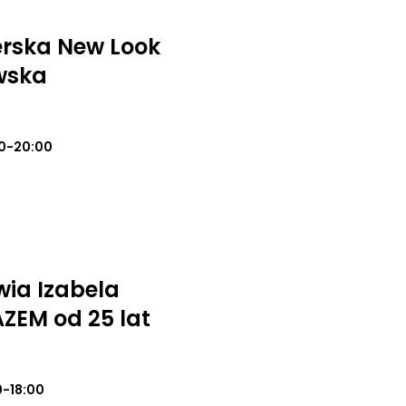
erska New Look
wska
0-20:00
wia Izabela
ZEM od 25 lat
0-18:00