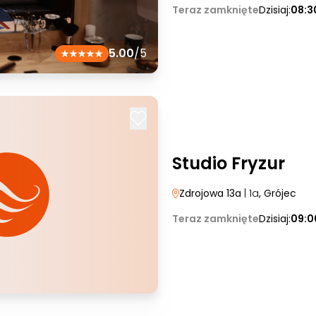
Teraz zamknięte
Dzisiaj:
08:3
5.00
/5
Studio Fryzur
Zdrojowa 13a
| 1a
, Grójec
Teraz zamknięte
Dzisiaj:
09:0