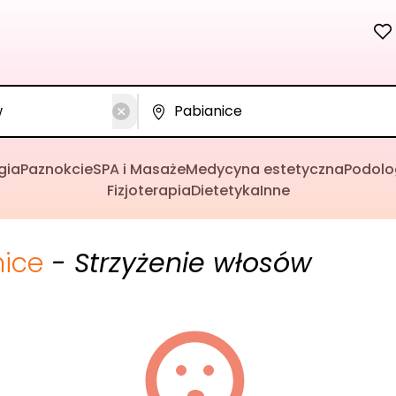
gia
Paznokcie
SPA i Masaże
Medycyna estetyczna
Podolo
Fizjoterapia
Dietetyka
Inne
nice
- Strzyżenie włosów