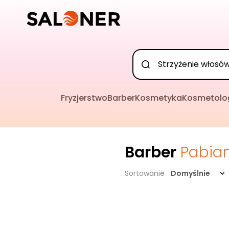
Fryzjerstwo
Barber
Kosmetyka
Kosmetolo
Barber
Pabia
Sortowanie
Domyślnie