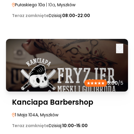
Pułaskiego 10a
| 10a
, Myszków
Teraz zamknięte
Dzisiaj:
08:00-22:00
5.00
/5
Kanciapa Barbershop
1 Maja 104A
, Myszków
Teraz zamknięte
Dzisiaj:
10:00-15:00