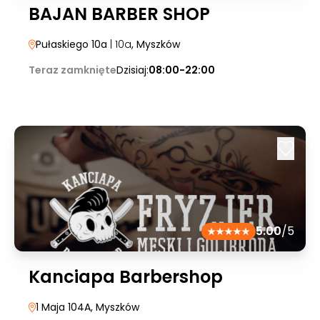
BAJAN BARBER SHOP
Pułaskiego 10a
| 10a
, Myszków
Teraz zamknięte
Dzisiaj:
08:00-22:00
5.00
/5
Kanciapa Barbershop
1 Maja 104A
, Myszków