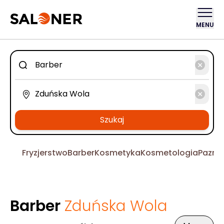
MENU
Szukaj
Fryzjerstwo
Barber
Kosmetyka
Kosmetologia
Pazno
Barber
Zduńska Wola