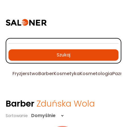
Szukaj
Fryzjerstwo
Barber
Kosmetyka
Kosmetologia
Pazno
Barber
Zduńska Wola
Domyślnie
Sortowanie