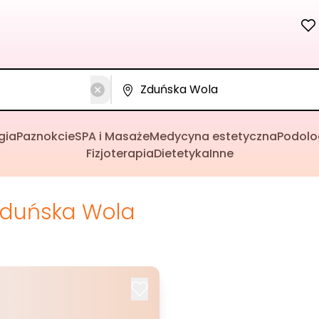
gia
Paznokcie
SPA i Masaże
Medycyna estetyczna
Podolo
Fizjoterapia
Dietetyka
Inne
Zduńska Wola