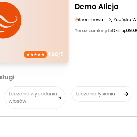
Demo Alicja
Anonimowa 1
| 2
, Zduńska W
Teraz zamknięte
Dzisiaj:
09:0
4.90
/5
sługi
Leczenie wypadania
Leczenie łysienia
włosów