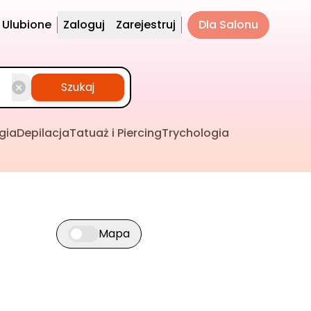
Ulubione
Zaloguj
Zarejestruj
Dla Salonu
Szukaj
gia
Depilacja
Tatuaż i Piercing
Trychologia
Mapa
Przełącz widok mapy