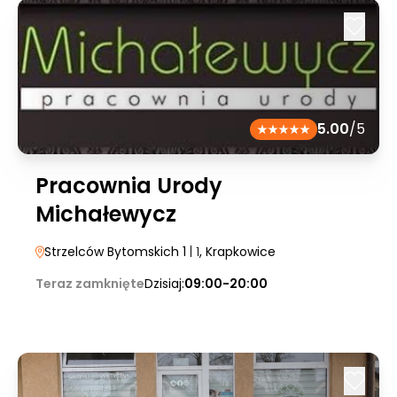
5.00
/5
Pracownia Urody
Michałewycz
Strzelców Bytomskich 1
| 1
, Krapkowice
Teraz zamknięte
Dzisiaj:
09:00-20:00