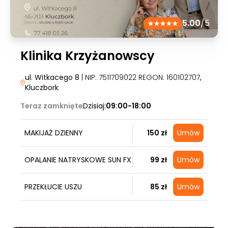
5.00
/5
Klinika Krzyżanowscy
ul. Witkacego 8
| NIP: 7511709022 REGON: 160102707
,
Kluczbork
Teraz zamknięte
Dzisiaj:
09:00-18:00
MAKIJAŻ DZIENNY
150 zł
Umów
OPALANIE NATRYSKOWE SUN FX
99 zł
Umów
PRZEKŁUCIE USZU
85 zł
Umów