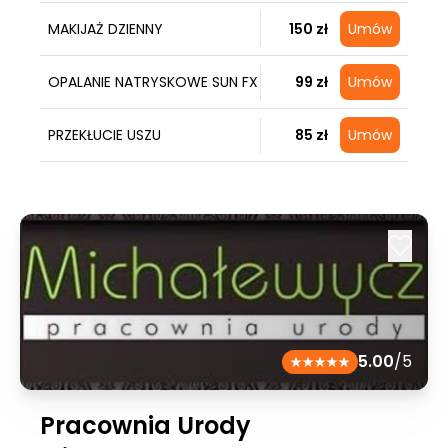
MAKIJAŻ DZIENNY
150 zł
Umów
OPALANIE NATRYSKOWE SUN FX
99 zł
Umów
PRZEKŁUCIE USZU
85 zł
Umów
5.00
/5
Pracownia Urody