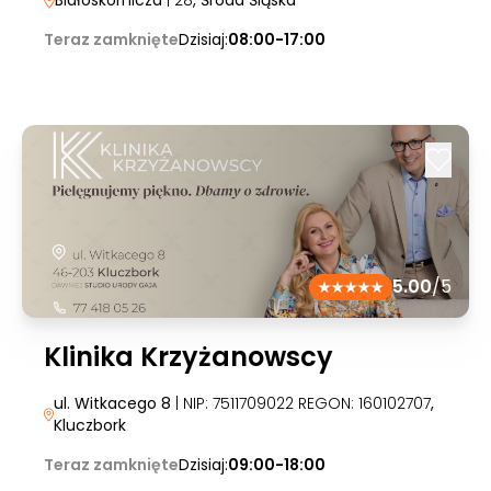
Białoskórnicza
| 28
, Środa Śląska
Teraz zamknięte
Dzisiaj:
08:00-17:00
5.00
/5
Klinika Krzyżanowscy
ul. Witkacego 8
| NIP: 7511709022 REGON: 160102707
,
Kluczbork
Teraz zamknięte
Dzisiaj:
09:00-18:00