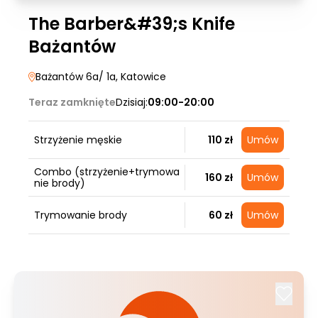
The Barber&#39;s Knife
Bażantów
Bażantów 6a/ 1a
, Katowice
Teraz zamknięte
Dzisiaj:
09:00-20:00
Strzyżenie męskie
110 zł
Umów
Combo (strzyżenie+trymowa
160 zł
Umów
nie brody)
Trymowanie brody
60 zł
Umów