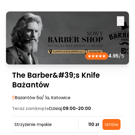
4.95
/5
The Barber&#39;s Knife
Bażantów
Bażantów 6a/ 1a
, Katowice
Teraz zamknięte
Dzisiaj:
09:00-20:00
Strzyżenie męskie
110 zł
Umów