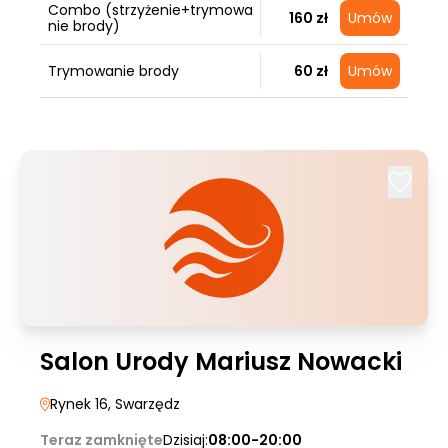
Combo (strzyżenie+trymowa
160 zł
Umów
nie brody)
Trymowanie brody
60 zł
Umów
Salon Urody Mariusz Nowacki
Rynek 16
, Swarzędz
Teraz zamknięte
Dzisiaj:
08:00-20:00