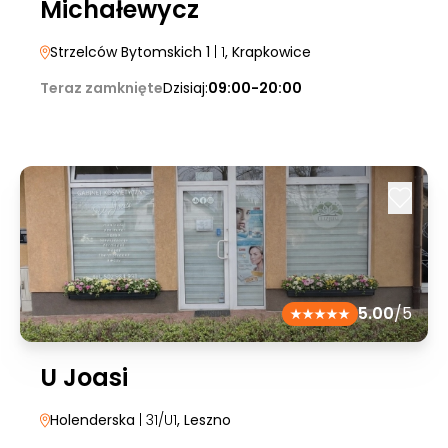
Michałewycz
Strzelców Bytomskich 1
| 1
, Krapkowice
Teraz zamknięte
Dzisiaj:
09:00-20:00
5.00
/5
U Joasi
Holenderska
| 31/U1
, Leszno