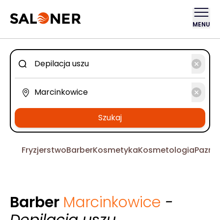
MENU
Szukaj
Fryzjerstwo
Barber
Kosmetyka
Kosmetologia
Pazno
Barber
Marcinkowice
-