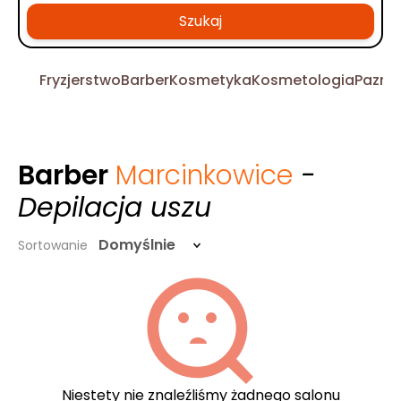
Szukaj
Fryzjerstwo
Barber
Kosmetyka
Kosmetologia
Pazno
Barber
Marcinkowice
-
Depilacja uszu
Domyślnie
Sortowanie
Niestety nie znaleźliśmy żadnego salonu