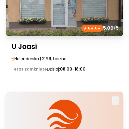
5.00
/5
U Joasi
Holenderska
| 31/U1
, Leszno
Teraz zamknięte
Dzisiaj:
08:00-18:00