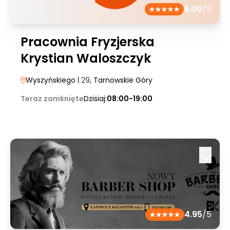
5.00
/5
Pracownia Fryzjerska
Krystian Waloszczyk
Wyszyńskiego
| 29
, Tarnowskie Góry
Teraz zamknięte
Dzisiaj:
08:00-19:00
4.95
/5