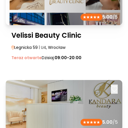
5.00
/5
Velissi Beauty Clinic
Legnicka 59
| U4
, Wrocław
Teraz otwarte
Dzisiaj:
09:00-20:00
5.00
/5