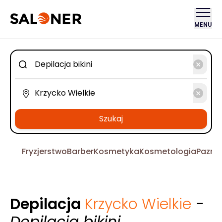
MENU
Szukaj
Fryzjerstwo
Barber
Kosmetyka
Kosmetologia
Pazno
Depilacja
Krzycko Wielkie
-