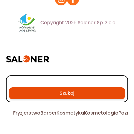
Copyright 2026 Saloner Sp. z o.o.
Szukaj
Fryzjerstwo
Barber
Kosmetyka
Kosmetologia
Pazno