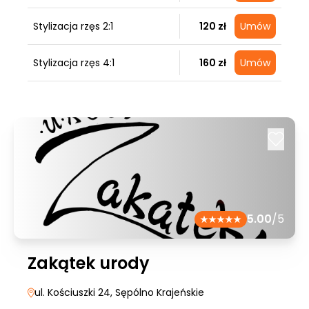
Stylizacja rzęs 2:1
120 zł
Umów
Stylizacja rzęs 4:1
160 zł
Umów
5.00
/5
Zakątek urody
ul. Kościuszki 24
, Sępólno Krajeńskie