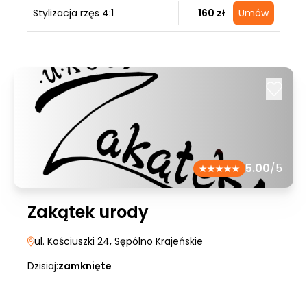
Stylizacja rzęs 4:1
160 zł
Umów
5.00
/5
Zakątek urody
ul. Kościuszki 24
, Sępólno Krajeńskie
Dzisiaj:
zamknięte