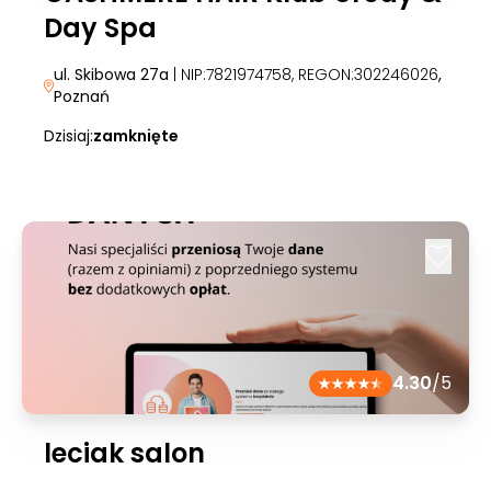
Day Spa
ul. Skibowa 27a
| NIP:7821974758, REGON:302246026
,
Poznań
Dzisiaj:
zamknięte
4.30
/5
leciak salon