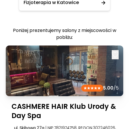
Fizjoterapia w Katowice
Poniżej prezentujemy salony z miejscowości w
pobliżu:
5.00
/5
CASHMERE HAIR Klub Urody &
Day Spa
ul. Skibowa 27a
| NIP:7821974758, REGON:302246026
,