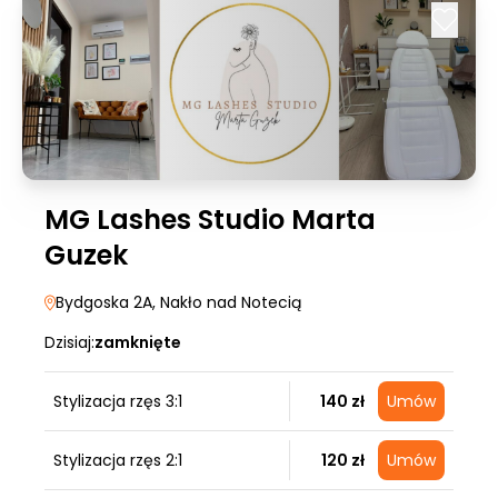
MG Lashes Studio Marta
Guzek
Bydgoska 2A
, Nakło nad Notecią
Dzisiaj:
zamknięte
Stylizacja rzęs 3:1
140 zł
Umów
Stylizacja rzęs 2:1
120 zł
Umów