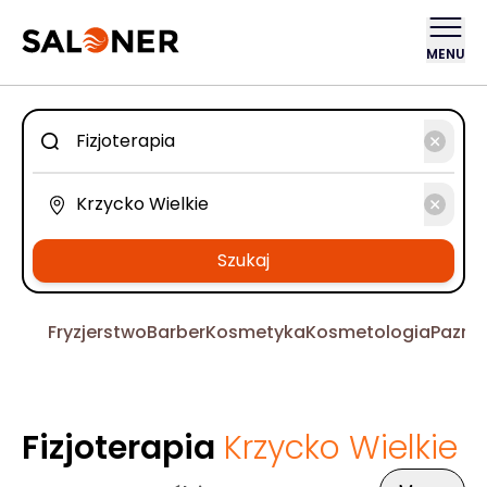
MENU
Szukaj
Fryzjerstwo
Barber
Kosmetyka
Kosmetologia
Pazno
Fizjoterapia
Krzycko Wielkie