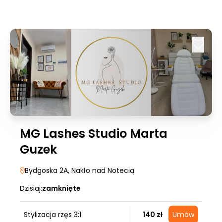
MG Lashes Studio Marta
Guzek
Bydgoska 2A
, Nakło nad Notecią
Dzisiaj:
zamknięte
Stylizacja rzęs 3:1
140 zł
Umów