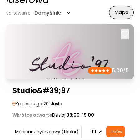
laserowa
Mapa
Domyślnie
Sortowanie
5.00
/5
Studio&#39;97
Krasińskiego 20
, Jasło
Wkrótce otwarte
Dzisiaj:
09:00-19:00
Manicure hybrydowy (1 kolor)
110 zł
Umów