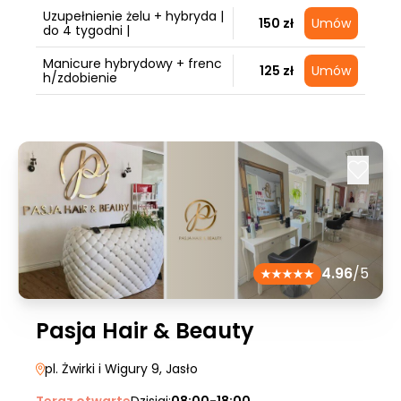
Uzupełnienie żelu + hybryda |
150 zł
Umów
do 4 tygodni |
Manicure hybrydowy + frenc
125 zł
Umów
h/zdobienie
4.96
/5
Pasja Hair & Beauty
pl. Żwirki i Wigury 9
, Jasło