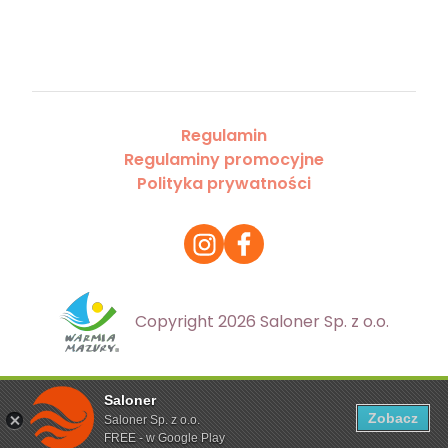
Regulamin
Regulaminy promocyjne
Polityka prywatności
Copyright 2026 Saloner Sp. z o.o.
Saloner
Ta strona korzysta z plików cookies. Aby dowiedzieć się
Zobacz
Saloner Sp. z o.o.
więcej zapoznaj się z
polityką prywatności
FREE - w Google Play