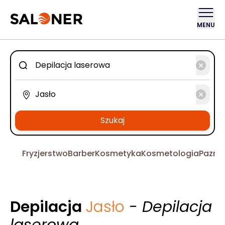
MENU
Szukaj
Fryzjerstwo
Barber
Kosmetyka
Kosmetologia
Pazno
Depilacja
Jasło
- Depilacja