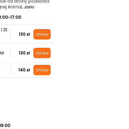
ście od strony podwórka
jnej Animal
, Jasło
8:00-17:00
| ZE
130 zł
Umów
EM
130 zł
Umów
140 zł
Umów
19:00