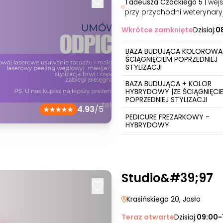
Tadeusza Czackiego 5
| wej
przy przychodni weterynary
Wkrótce zamknięte
Dzisiaj:
0
BAZA BUDUJĄCA KOLOROWA 
ŚCIĄGNIĘCIEM POPRZEDNIEJ
STYLIZACJI
BAZA BUDUJĄCA + KOLOR
HYBRYDOWY |ZE ŚCIĄGNIĘCI
POPRZEDNIEJ STYLIZACJI
4.93
/5
PEDICURE FREZARKOWY -
HYBRYDOWY
Studio&#39;97
Krasińskiego 20
, Jasło
Teraz otwarte
Dzisiaj:
09:00-