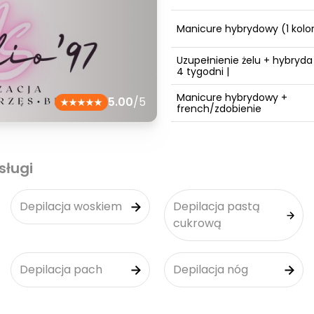
Manicure hybrydowy (1 kolo
Uzupełnienie żelu + hybryda 
4 tygodni |
Manicure hybrydowy +
5.00
/5
french/zdobienie
sługi
Depilacja woskiem
Depilacja pastą
cukrową
Depilacja pach
Depilacja nóg