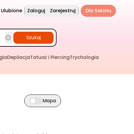
Ulubione
Zaloguj
Zarejestruj
Dla Salonu
Szukaj
gia
Depilacja
Tatuaż i Piercing
Trychologia
Mapa
Przełącz widok mapy