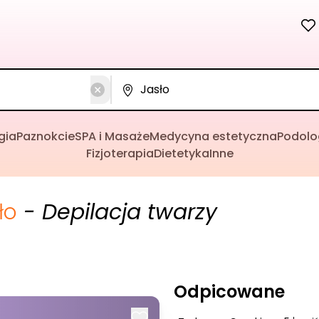
gia
Paznokcie
SPA i Masaże
Medycyna estetyczna
Podolo
Fizjoterapia
Dietetyka
Inne
ło
- Depilacja twarzy
Odpicowane