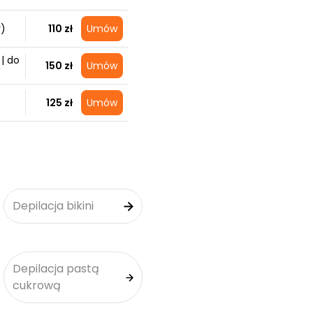
r)
110 zł
Umów
| do
150 zł
Umów
125 zł
Umów
Depilacja bikini
Depilacja pastą
cukrową