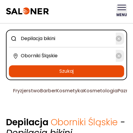
MENU
Szukaj
Fryzjerstwo
Barber
Kosmetyka
Kosmetologia
Pazno
Depilacja
Oborniki Śląskie
-