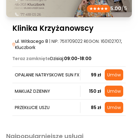
5.00
/5
Klinika Krzyżanowscy
ul. Witkacego 8
| NIP: 7511709022 REGON: 160102707
,
Kluczbork
Teraz zamknięte
Dzisiaj:
09:00-18:00
OPALANIE NATRYSKOWE SUN FX
99 zł
Umów
MAKIJAŻ DZIENNY
150 zł
Umów
PRZEKŁUCIE USZU
85 zł
Umów
Najpopularniejsze usługi