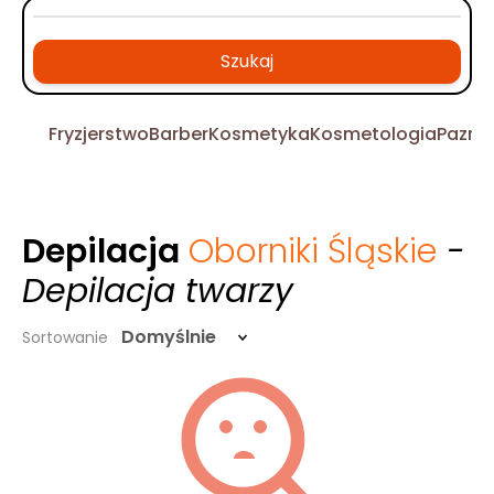
Szukaj
Fryzjerstwo
Barber
Kosmetyka
Kosmetologia
Pazno
Depilacja
Oborniki Śląskie
-
Depilacja twarzy
Domyślnie
Sortowanie