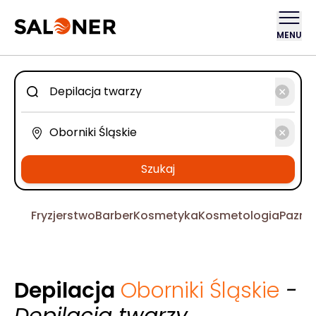
MENU
Szukaj
Fryzjerstwo
Barber
Kosmetyka
Kosmetologia
Pazno
Depilacja
Oborniki Śląskie
-