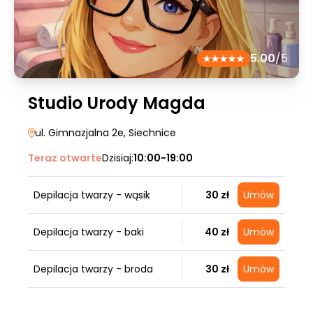
5.00
/5
Studio Urody Magda
ul. Gimnazjalna 2e
, Siechnice
Teraz otwarte
Dzisiaj:
10:00-19:00
Depilacja twarzy - wąsik
30 zł
Umów
Depilacja twarzy - baki
40 zł
Umów
Depilacja twarzy - broda
30 zł
Umów