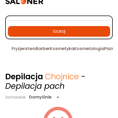
Szukaj
Fryzjerstwo
Barber
Kosmetyka
Kosmetologia
Pazno
Depilacja
Chojnice
-
Depilacja pach
Domyślnie
Sortowanie