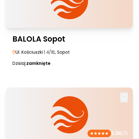
BALOLA Sopot
Ul. Kościuszki
| 4/1B
, Sopot
Dzisiaj:
zamknięte
5.00
/5