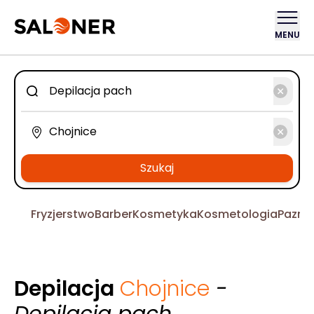
MENU
Szukaj
Fryzjerstwo
Barber
Kosmetyka
Kosmetologia
Pazno
Depilacja
Chojnice
-