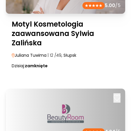
5.00
/5
Motyl Kosmetologia
zaawansowana Sylwia
Zalińska
Juliana Tuwima
| 12 /49
, Słupsk
Dzisiaj:
zamknięte