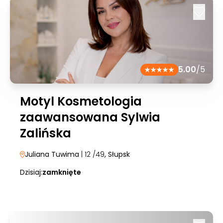
5.00
/5
Motyl Kosmetologia
zaawansowana Sylwia
Zalińska
Juliana Tuwima
| 12 /49
, Słupsk
Dzisiaj:
zamknięte