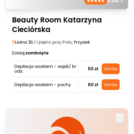
4.94
/5
Beauty Room Katarzyna
Cieciórska
Leśna 3b
| I piętro przy Polo
, Przysiek
Dzisiaj:
zamknięte
Depilacja woskiem - wąsik/ br
50 zł
Umów
oda
Depilacja woskiem - pachy
60 zł
Umów