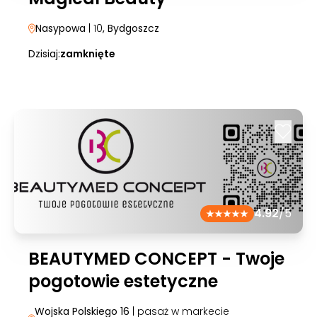
Nasypowa
| 10
, Bydgoszcz
Dzisiaj:
zamknięte
4.92
/5
BEAUTYMED CONCEPT - Twoje
pogotowie estetyczne
Wojska Polskiego 16
| pasaż w markecie