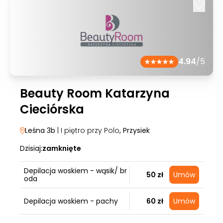
4.94
/5
Beauty Room Katarzyna
Cieciórska
Leśna 3b
| I piętro przy Polo
, Przysiek
Dzisiaj:
zamknięte
Depilacja woskiem - wąsik/ br
50 zł
Umów
oda
Depilacja woskiem - pachy
60 zł
Umów