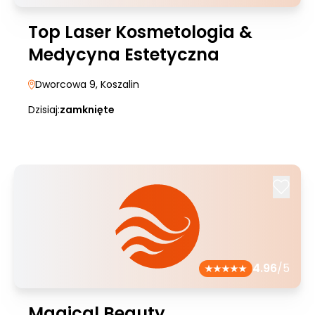
Top Laser Kosmetologia &
Medycyna Estetyczna
Dworcowa 9
, Koszalin
Dzisiaj:
zamknięte
4.96
/5
Magical Beauty