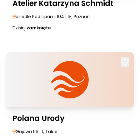
Atelier Katarzyna Schmidt
osiedle Pod Lipami 104
| 18
, Poznań
Dzisiaj:
zamknięte
Polana Urody
Gajowa 56
| 1
, Tulce