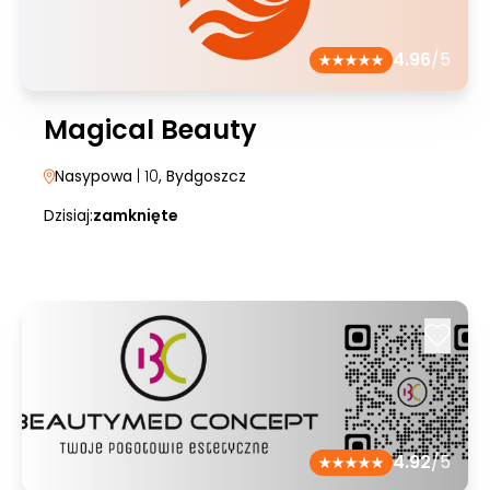
4.96
/5
Magical Beauty
Nasypowa
| 10
, Bydgoszcz
Dzisiaj:
zamknięte
4.92
/5