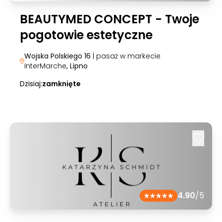
BEAUTYMED CONCEPT - Twoje
pogotowie estetyczne
Wojska Polskiego 16
| pasaż w markecie
InterMarche
, Lipno
Dzisiaj:
zamknięte
4.90
/5