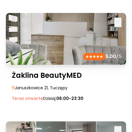
5.00
/5
Żaklina BeautyMED
Januszkowice 21
, Tuczępy
Teraz otwarte
Dzisiaj:
06:00-23:30