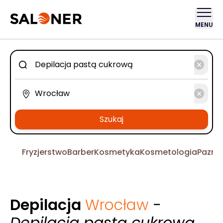
MENU
Szukaj
Fryzjerstwo
Barber
Kosmetyka
Kosmetologia
Pazno
Depilacja
Wrocław
-