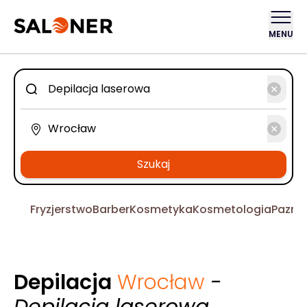
MENU
Szukaj
Fryzjerstwo
Barber
Kosmetyka
Kosmetologia
Pazno
Depilacja
Wrocław
-