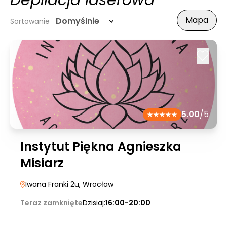
Depilacja laserowa
Mapa
Domyślnie
Sortowanie
5.00
/5
Instytut Piękna Agnieszka
Misiarz
Iwana Franki 2u
, Wrocław
Teraz zamknięte
Dzisiaj:
16:00-20:00