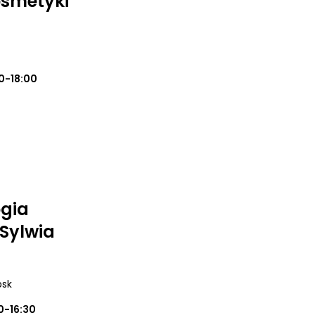
osmetyki
0-18:00
ogia
Sylwia
psk
0-16:30