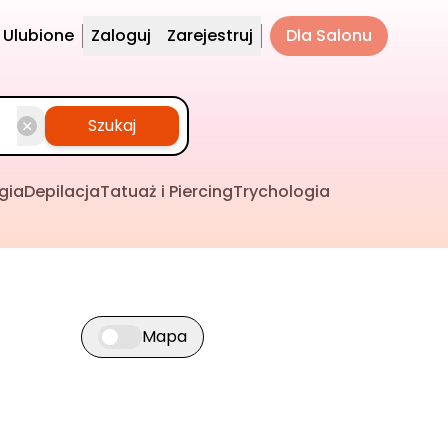
Ulubione
Zaloguj
Zarejestruj
Dla Salonu
Szukaj
gia
Depilacja
Tatuaż i Piercing
Trychologia
Mapa
Przełącz widok mapy