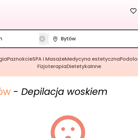
gia
Paznokcie
SPA i Masaże
Medycyna estetyczna
Podolo
Fizjoterapia
Dietetyka
Inne
ów
- Depilacja woskiem