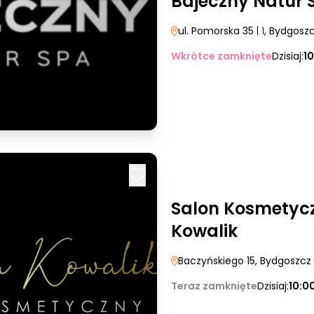
Bajeczny Natur 
ul. Pomorska 35
| 1
, Bydgosz
Wkrótce zamknięte
Dzisiaj:
1
Salon Kosmetyc
Kowalik
Baczyńskiego 15
, Bydgoszcz
Teraz zamknięte
Dzisiaj:
10:0