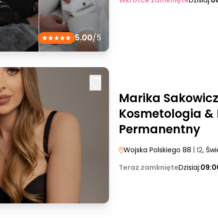
Wkrótce zamknięte
Dzisiaj:
0
5.00
/5
Marika Sakowicz
Kosmetologia & 
Permanentny
Wojska Polskiego 88
| 12
, Św
Teraz zamknięte
Dzisiaj:
09:0