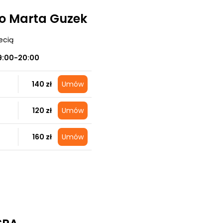
o Marta Guzek
ecią
9:00-20:00
140 zł
Umów
120 zł
Umów
160 zł
Umów