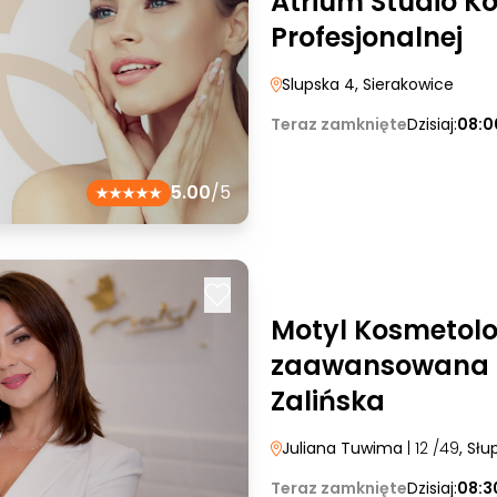
Atrium Studio K
Profesjonalnej
Slupska 4
, Sierakowice
Teraz zamknięte
Dzisiaj:
08:0
5.00
/5
Motyl Kosmetol
zaawansowana 
Zalińska
Juliana Tuwima
| 12 /49
, Słu
Teraz zamknięte
Dzisiaj:
08:3