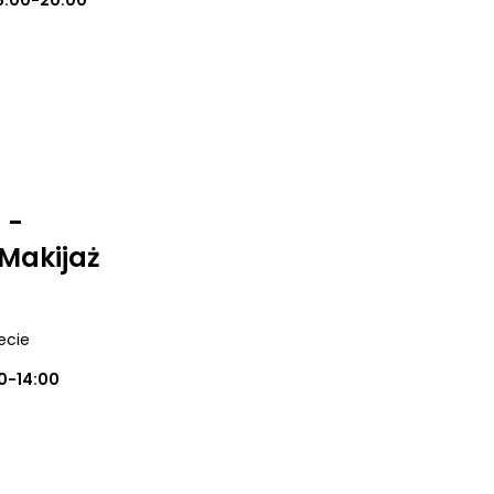
8:00-20:00
 -
Makijaż
iecie
0-14:00