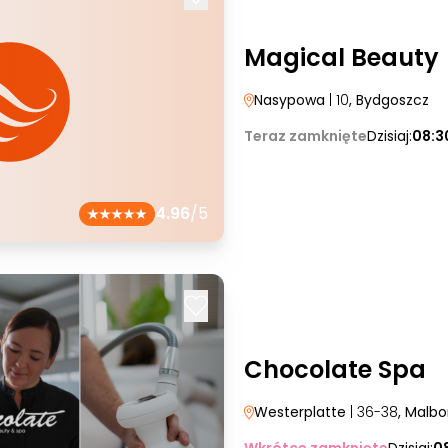
Magical Beauty
Nasypowa
| 10
, Bydgoszcz
Teraz zamknięte
Dzisiaj:
08:3
4.96
/5
Chocolate Spa
Westerplatte
| 36-38
, Malbo