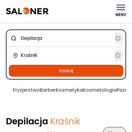
MENU
Szukaj
Fryzjerstwo
Barber
Kosmetyka
Kosmetologia
Pazno
Depilacja
Kraśnik