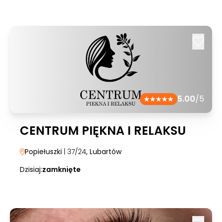
5.00
/5
CENTRUM PIĘKNA I RELAKSU
Popiełuszki
| 37/24
, Lubartów
Dzisiaj:
zamknięte