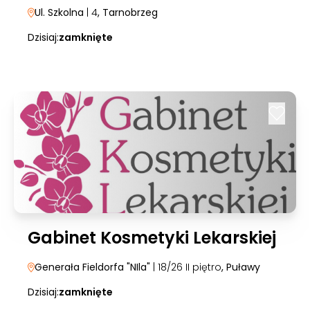
Ul. Szkolna
| 4
, Tarnobrzeg
Dzisiaj:
zamknięte
Gabinet Kosmetyki Lekarskiej
Generała Fieldorfa "NIla"
| 18/26 II piętro
, Puławy
Dzisiaj:
zamknięte