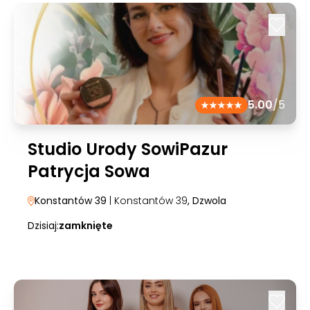
5.00
/5
Studio Urody SowiPazur
Patrycja Sowa
Konstantów 39
| Konstantów 39
, Dzwola
Dzisiaj:
zamknięte