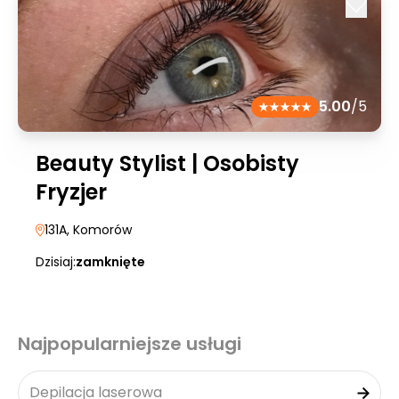
5.00
/5
Beauty Stylist | Osobisty
Fryzjer
131A
, Komorów
Dzisiaj:
zamknięte
Najpopularniejsze usługi
Depilacja laserowa