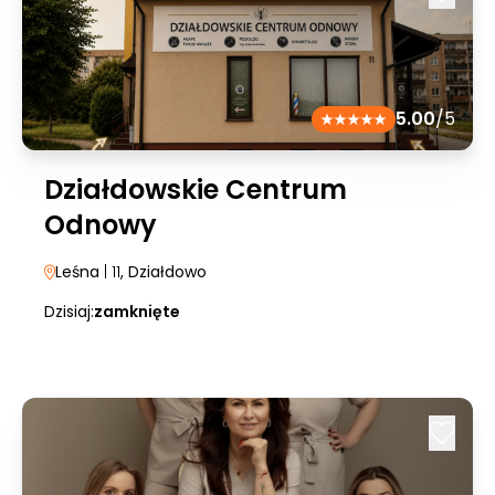
5.00
/5
Działdowskie Centrum
Odnowy
Leśna
| 11
, Działdowo
Dzisiaj:
zamknięte