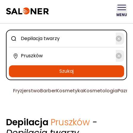
MENU
Szukaj
Fryzjerstwo
Barber
Kosmetyka
Kosmetologia
Pazno
Depilacja
Pruszków
-