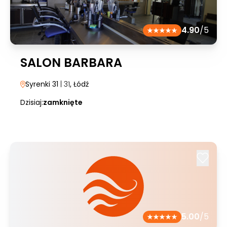
4.90
/5
SALON BARBARA
Syrenki 31
| 31
, Łódź
Dzisiaj:
zamknięte
5.00
/5