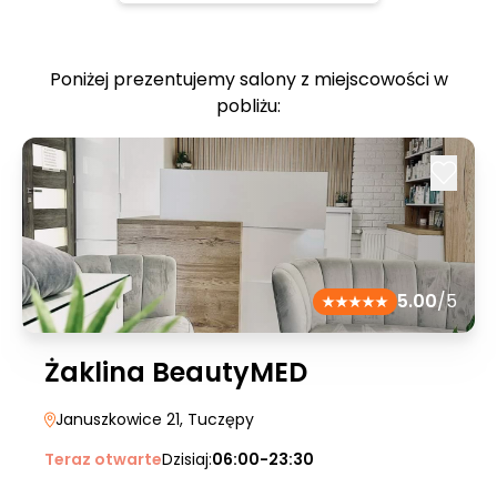
Poniżej prezentujemy salony z miejscowości w
pobliżu:
5.00
/5
Żaklina BeautyMED
Januszkowice 21
, Tuczępy
Teraz otwarte
Dzisiaj:
06:00-23:30