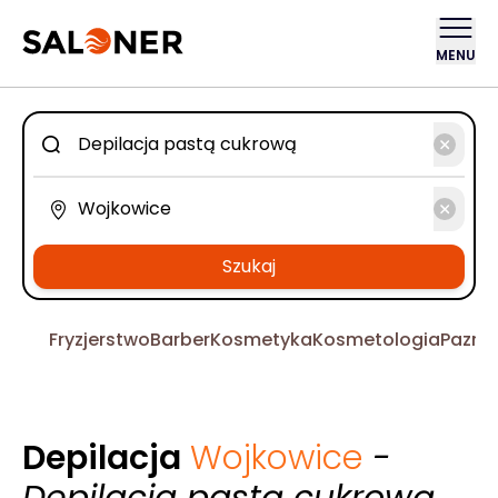
MENU
Szukaj
Fryzjerstwo
Barber
Kosmetyka
Kosmetologia
Pazno
Depilacja
Wojkowice
-