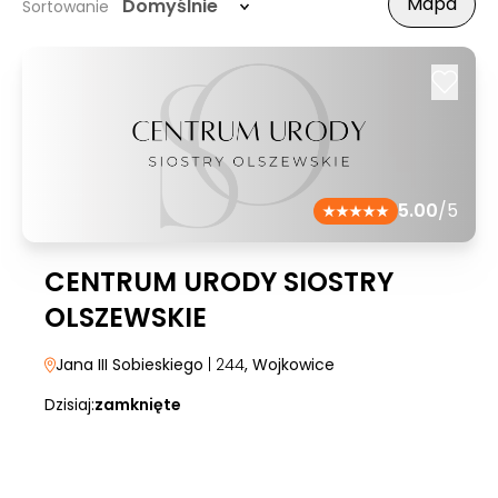
Mapa
Domyślnie
Sortowanie
5.00
/5
CENTRUM URODY SIOSTRY
OLSZEWSKIE
Jana III Sobieskiego
| 244
, Wojkowice
Dzisiaj:
zamknięte