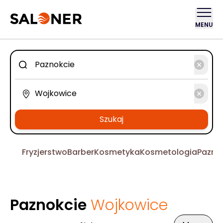
MENU
Szukaj
Fryzjerstwo
Barber
Kosmetyka
Kosmetologia
Pazno
Paznokcie
Wojkowice