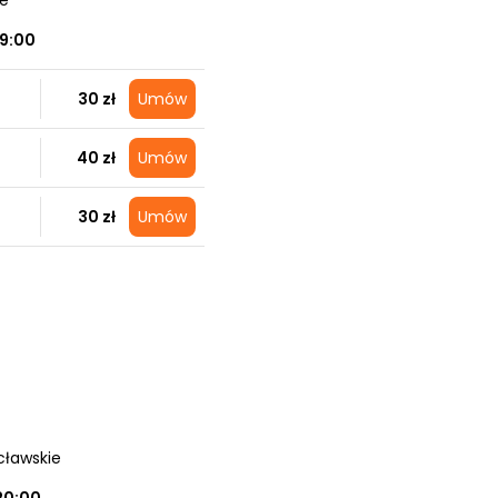
ce
19:00
30 zł
Umów
40 zł
Umów
30 zł
Umów
cławskie