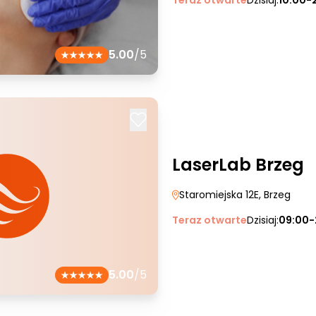
Teraz otwarte
Dzisiaj:
10:00-
5.00
/5
LaserLab Brzeg
Staromiejska 12E
, Brzeg
Teraz otwarte
Dzisiaj:
09:00-
5.00
/5