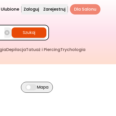
Ulubione
Zaloguj
Zarejestruj
Dla Salonu
Szukaj
gia
Depilacja
Tatuaż i Piercing
Trychologia
Mapa
Przełącz widok mapy