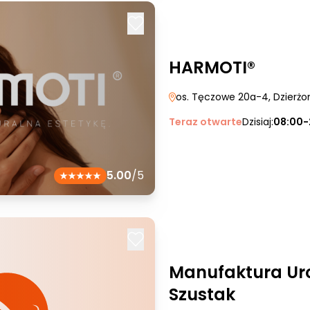
HARMOTI®
os. Tęczowe 20a-4
, Dzierż
Teraz otwarte
Dzisiaj:
08:00-
5.00
/5
Manufaktura Ur
Szustak