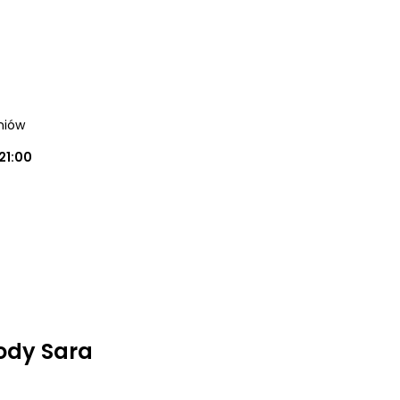
oniów
21:00
ody Sara