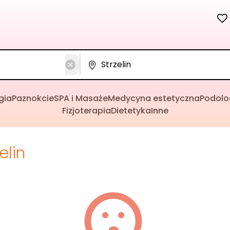
gia
Paznokcie
SPA i Masaże
Medycyna estetyczna
Podolo
Fizjoterapia
Dietetyka
Inne
elin