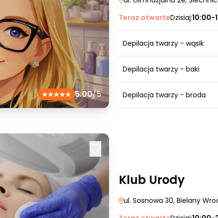
ul. Gimnazjalna 2e
, Siechni
Teraz otwarte
Dzisiaj:
10:00-
Depilacja twarzy - wąsik
Depilacja twarzy - baki
5.00
/5
Depilacja twarzy - broda
Klub Urody
ul. Sosnowa 30
, Bielany Wro