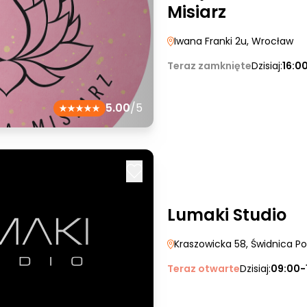
Misiarz
Iwana Franki 2u
, Wrocław
Teraz zamknięte
Dzisiaj:
16:0
5.00
/5
Lumaki Studio
Kraszowicka 58
, Świdnica Po
Teraz otwarte
Dzisiaj:
09:00-