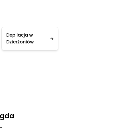
Depilacja w
Dzierżoniów
agda