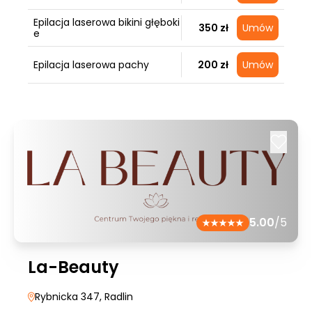
Epilacja laserowa bikini głęboki
350 zł
Umów
e
Epilacja laserowa pachy
200 zł
Umów
5.00
/5
La-Beauty
Rybnicka 347
, Radlin