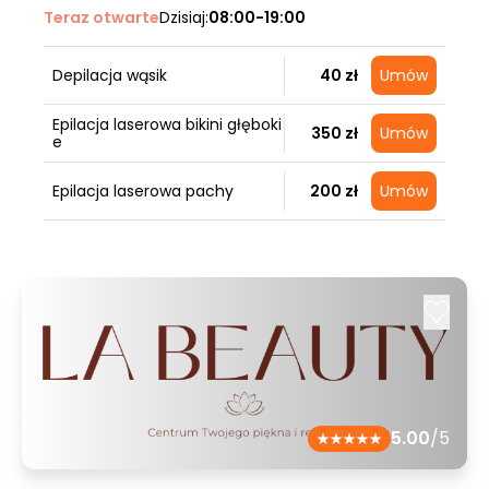
Teraz otwarte
Dzisiaj:
08:00-19:00
Depilacja wąsik
40 zł
Umów
Epilacja laserowa bikini głęboki
350 zł
Umów
e
Epilacja laserowa pachy
200 zł
Umów
5.00
/5