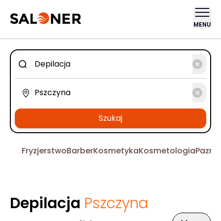
MENU
Szukaj
Fryzjerstwo
Barber
Kosmetyka
Kosmetologia
Pazno
Depilacja
Pszczyna