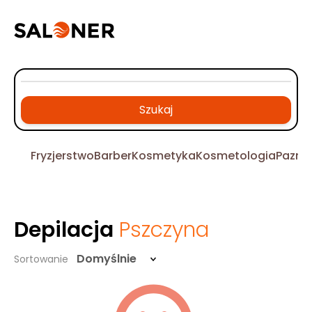
Szukaj
Fryzjerstwo
Barber
Kosmetyka
Kosmetologia
Pazno
Depilacja
Pszczyna
Domyślnie
Sortowanie