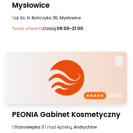
Mysłowice
ul. Ks. N. Bończyka 36
, Mysłowice
Teraz otwarte
Dzisiaj:
09:00-21:00
5.00
/5
PEONIA Gabinet Kosmetyczny
Starowiejska 3
| nad Apteką
, Andrychów