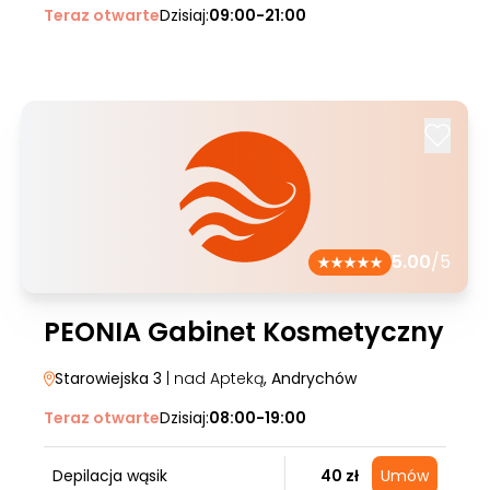
Teraz otwarte
Dzisiaj:
09:00-21:00
5.00
/5
PEONIA Gabinet Kosmetyczny
Starowiejska 3
| nad Apteką
, Andrychów
Teraz otwarte
Dzisiaj:
08:00-19:00
Depilacja wąsik
40 zł
Umów