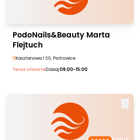
PodoNails&Beauty Marta
Flejtuch
Kasztanowa
| 56
, Piotrowice
Teraz otwarte
Dzisiaj:
09:00-15:00
5.00
/5