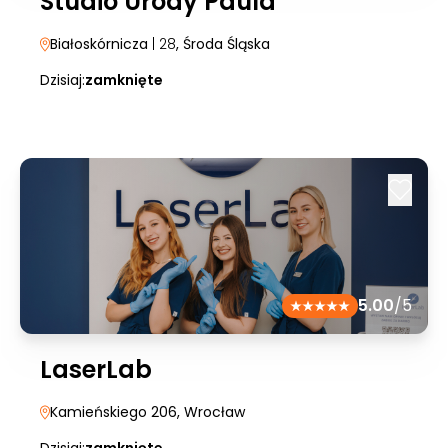
Studio Urody Paula
Białoskórnicza
| 28
, Środa Śląska
Dzisiaj:
zamknięte
5.00
/5
LaserLab
Kamieńskiego 206
, Wrocław