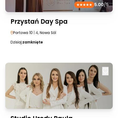
5.00
/5
Przystań Day Spa
Portowa 10
| 4
, Nowa Sól
Dzisiaj:
zamknięte