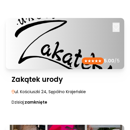
5.00
/5
Zakątek urody
ul. Kościuszki 24
, Sępólno Krajeńskie
Dzisiaj:
zamknięte