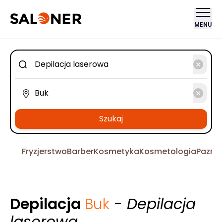
MENU
Szukaj
Fryzjerstwo
Barber
Kosmetyka
Kosmetologia
Pazno
Depilacja
Buk
- Depilacja