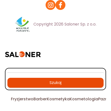
Copyright 2026 Saloner Sp. z o.o.
Szukaj
Fryzjerstwo
Barber
Kosmetyka
Kosmetologia
Pazno