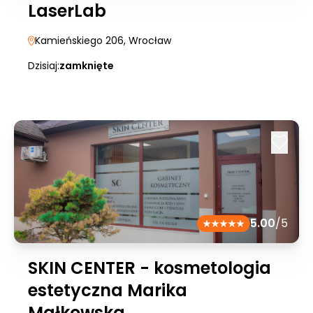
LaserLab
Kamieńskiego 206
, Wrocław
Dzisiaj:
zamknięte
5.00
/5
SKIN CENTER - kosmetologia
estetyczna Marika
Małkowska