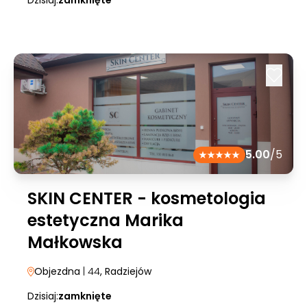
Dzisiaj:
zamknięte
5.00
/5
SKIN CENTER - kosmetologia
estetyczna Marika
Małkowska
Objezdna
| 44
, Radziejów
Dzisiaj:
zamknięte