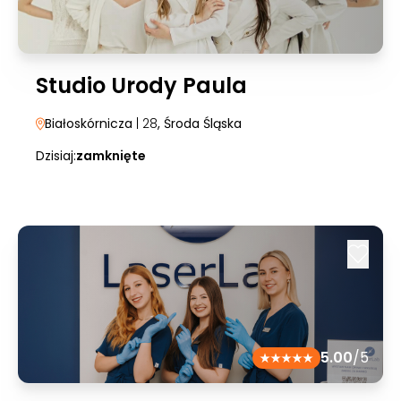
Studio Urody Paula
Białoskórnicza
| 28
, Środa Śląska
Dzisiaj:
zamknięte
5.00
/5