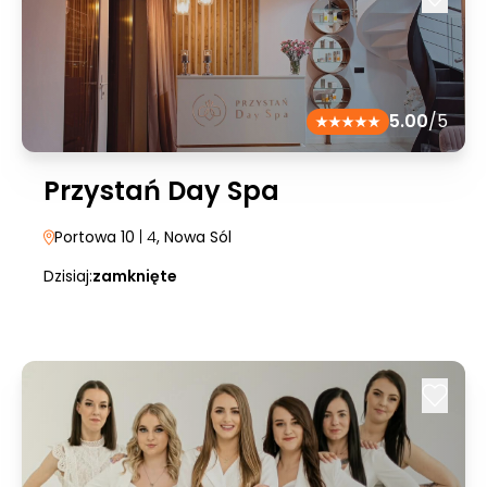
5.00
/5
Przystań Day Spa
Portowa 10
| 4
, Nowa Sól
Dzisiaj:
zamknięte