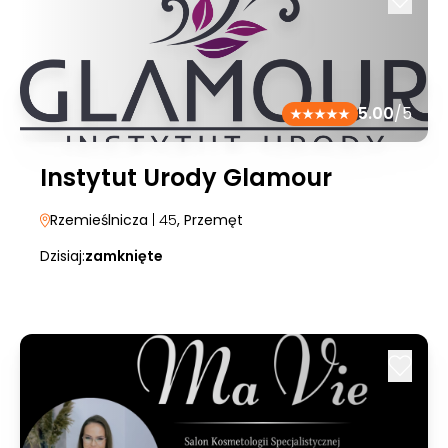
5.00
/5
Instytut Urody Glamour
Rzemieślnicza
| 45
, Przemęt
Dzisiaj:
zamknięte