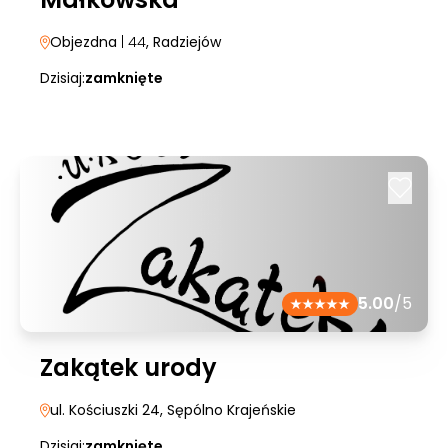
Objezdna
| 44
, Radziejów
Dzisiaj:
zamknięte
5.00
/5
Zakątek urody
ul. Kościuszki 24
, Sępólno Krajeńskie
Dzisiaj:
zamknięte