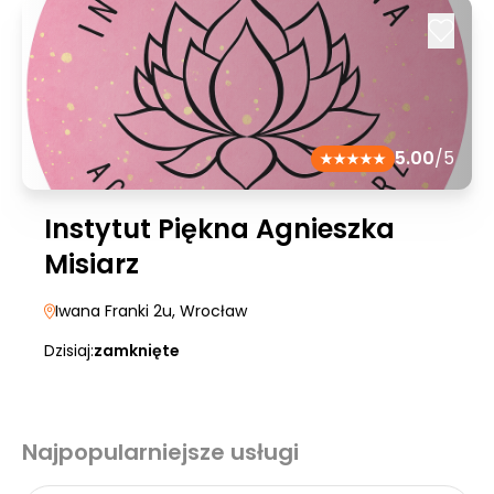
5.00
/5
Instytut Piękna Agnieszka
Misiarz
Iwana Franki 2u
, Wrocław
Dzisiaj:
zamknięte
Najpopularniejsze usługi