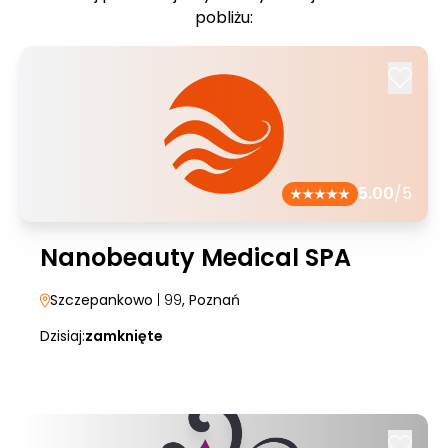
pobliżu:
5.00
/5
Nanobeauty Medical SPA
Szczepankowo
| 99
, Poznań
Dzisiaj:
zamknięte