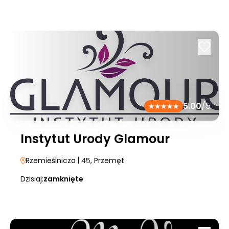
5.00
/5
Instytut Urody Glamour
Rzemieślnicza
| 45
, Przemęt
Dzisiaj:
zamknięte