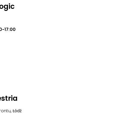
ogic
0-17:00
stria
frontu
, Łódź