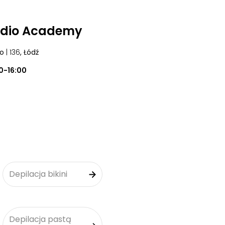
udio Academy
go
| 136
, Łódź
0-16:00
Depilacja bikini
Depilacja pastą