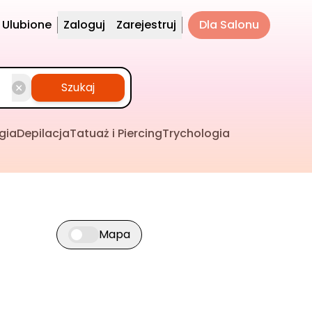
Ulubione
Zaloguj
Zarejestruj
Dla Salonu
Szukaj
gia
Depilacja
Tatuaż i Piercing
Trychologia
Mapa
Przełącz widok mapy