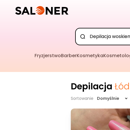
Fryzjerstwo
Barber
Kosmetyka
Kosmetolo
Depilacja
Łód
Sortowanie
Domyślnie