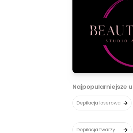
Najpopularniejsze u
Depilacja laserowa
Depilacja twarzy