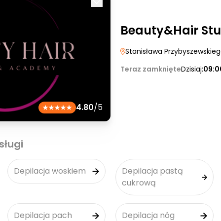
Beauty&Hair St
Stanisława Przybyszewskie
Teraz zamknięte
Dzisiaj:
09:0
4.80
/5
sługi
Depilacja woskiem
Depilacja pastą
cukrową
Depilacja pach
Depilacja nóg