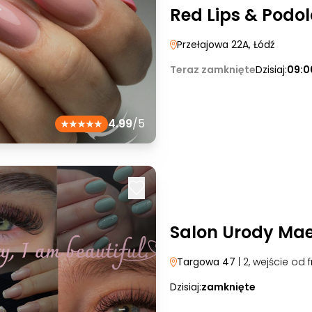
Red Lips & Podol
Przełajowa 22A
, Łódź
Teraz zamknięte
Dzisiaj:
09:0
4.99
/5
Salon Urody Mae
Targowa 47
| 2, wejście od 
Dzisiaj:
zamknięte