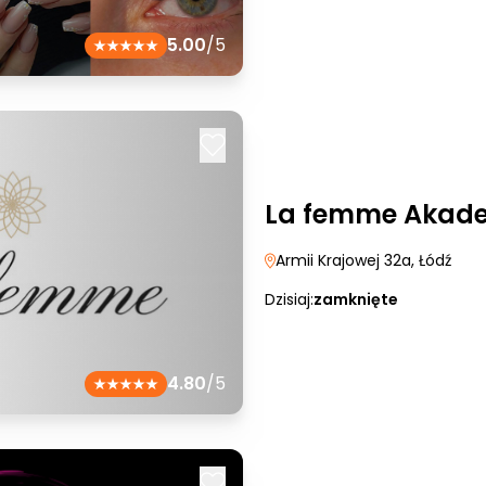
5.00
/5
La femme Akade
Armii Krajowej 32a
, Łódź
Dzisiaj:
zamknięte
4.80
/5