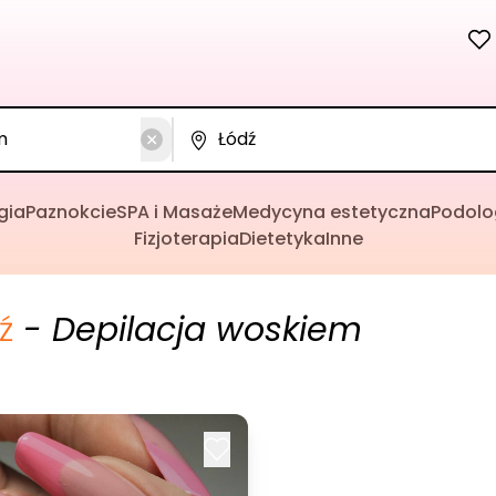
gia
Paznokcie
SPA i Masaże
Medycyna estetyczna
Podolo
Fizjoterapia
Dietetyka
Inne
ź
- Depilacja woskiem