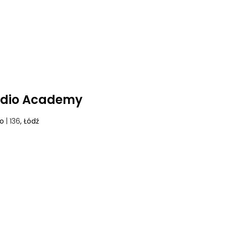
udio Academy
go
| 136
, Łódź