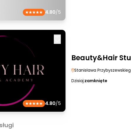
4.80
/5
Beauty&Hair St
Stanisława Przybyszewskie
Dzisiaj:
zamknięte
4.80
/5
sługi