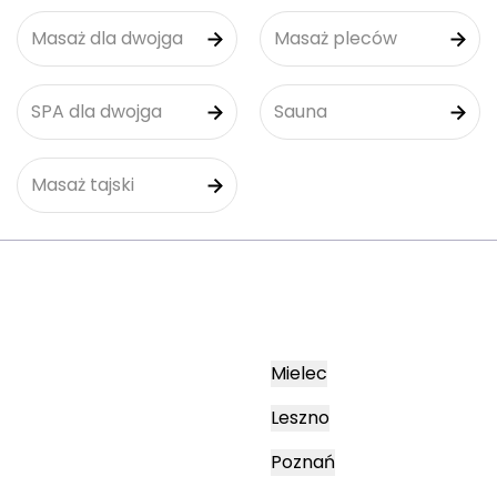
Masaż dla dwojga
Masaż pleców
SPA dla dwojga
Sauna
Masaż tajski
Mielec
Leszno
Poznań