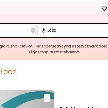
gia
Paznokcie
SPA i Masaże
Medycyna estetyczna
Podolo
Fizjoterapia
Dietetyka
Inne
Łódź