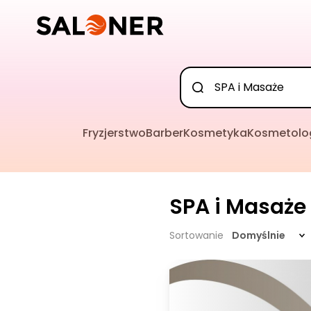
Fryzjerstwo
Barber
Kosmetyka
Kosmetolo
SPA i Masaże
Sortowanie
Domyślnie