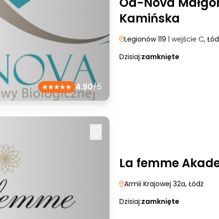
Od-Nova Małgo
Kamińska
Legionów 119
| wejście C
, Łód
Dzisiaj:
zamknięte
4.90
/5
La femme Akade
Armii Krajowej 32a
, Łódź
Dzisiaj:
zamknięte