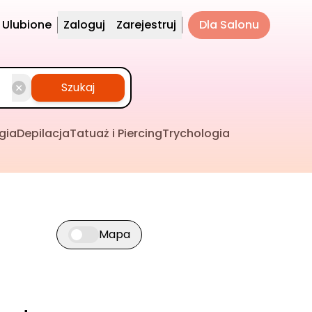
Ulubione
Zaloguj
Zarejestruj
Dla Salonu
Szukaj
gia
Depilacja
Tatuaż i Piercing
Trychologia
Mapa
Przełącz widok mapy