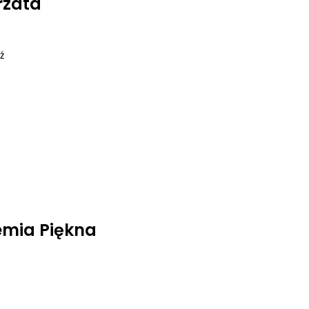
rzata
ź
mia Piękna