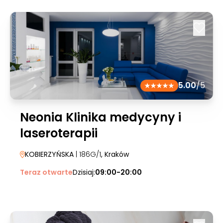
5.00
/5
Neonia Klinika medycyny i
laseroterapii
KOBIERZYŃSKA
| 186G/1
, Kraków
Teraz otwarte
Dzisiaj:
09:00-20:00