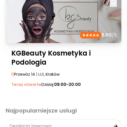
5.00
/5
KGBeauty Kosmetyka i
Podologia
Przewóz 14
| LU1
, Kraków
Teraz otwarte
Dzisiaj:
09:00-20:00
Najpopularniejsze usługi
Depilacja laserowa