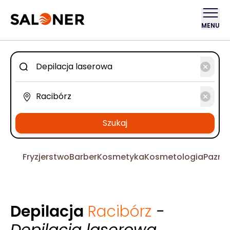
MENU
Szukaj
Fryzjerstwo
Barber
Kosmetyka
Kosmetologia
Pazno
Depilacja
Racibórz
-