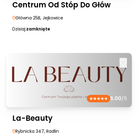
Centrum Od Stóp Do Głów
Główna 25B
, Jejkowice
Dzisiaj:
zamknięte
5.00
/5
La-Beauty
Rybnicka 347
, Radlin