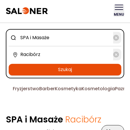
MENU
Szukaj
Fryzjerstwo
Barber
Kosmetyka
Kosmetologia
Pazno
SPA i Masaże
Racibórz