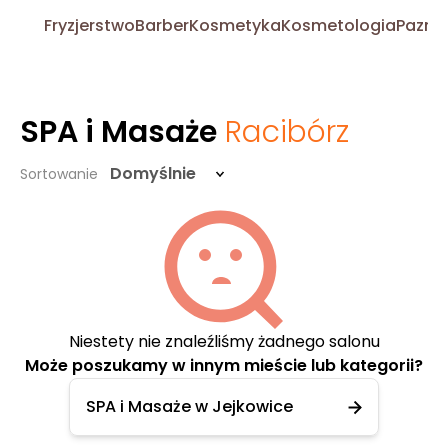
Fryzjerstwo
Barber
Kosmetyka
Kosmetologia
Pazno
SPA i Masaże
Racibórz
Domyślnie
Sortowanie
Niestety nie znaleźliśmy żadnego salonu
Może poszukamy w innym mieście lub kategorii?
SPA i Masaże w Jejkowice