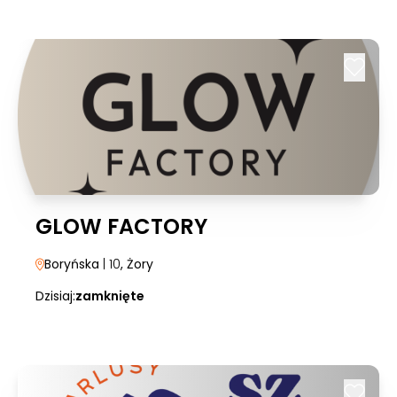
GLOW FACTORY
Boryńska
| 10
, Żory
Dzisiaj:
zamknięte