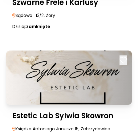
Szwarne Frele i Karlusy
Sądowa
| 13/2
, Żory
Dzisiaj:
zamknięte
Estetic Lab Sylwia Skowron
Księdza Antoniego Janusza 15
, Zebrzydowice