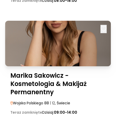
Teraz zamknięte
Dzisiaj:
08:00-18:00
Marika Sakowicz -
Kosmetologia & Makijaż
Permanentny
Wojska Polskiego 88
| 12
, Świecie
Teraz zamknięte
Dzisiaj:
09:00-14:00