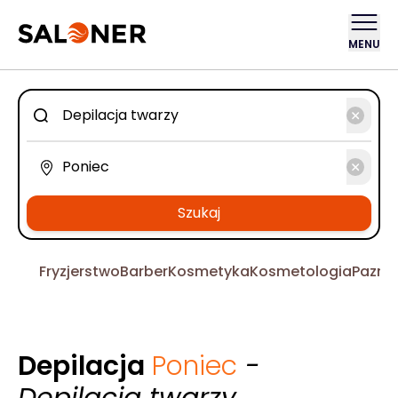
MENU
Szukaj
Fryzjerstwo
Barber
Kosmetyka
Kosmetologia
Pazno
Depilacja
Poniec
-