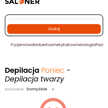
Szukaj
Fryzjerstwo
Barber
Kosmetyka
Kosmetologia
Pazno
Depilacja
Poniec
-
Depilacja twarzy
Domyślnie
Sortowanie