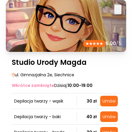
5.00
/5
Studio Urody Magda
ul. Gimnazjalna 2e
, Siechnice
Wkrótce zamknięte
Dzisiaj:
10:00-19:00
Depilacja twarzy - wąsik
30 zł
Umów
Depilacja twarzy - baki
40 zł
Umów