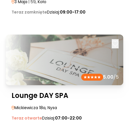
3 Maja
| 59
, Koło
Teraz zamknięte
Dzisiaj:
09:00-17:00
5.00
/5
Lounge DAY SPA
Mickiewicza 18a
, Nysa
Teraz otwarte
Dzisiaj:
07:00-22:00