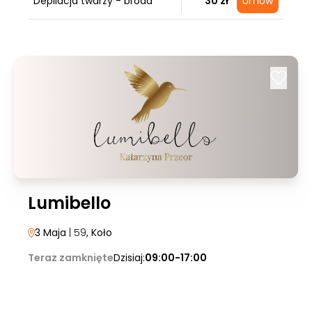
Depilacja twarzy - broda
30 zł
Umów
Lumibello
3 Maja
| 59
, Koło
Teraz zamknięte
Dzisiaj:
09:00-17:00