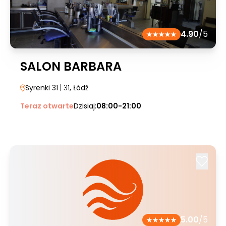
4.90
/5
SALON BARBARA
Syrenki 31
| 31
, Łódź
Teraz otwarte
Dzisiaj:
08:00-21:00
5.00
/5