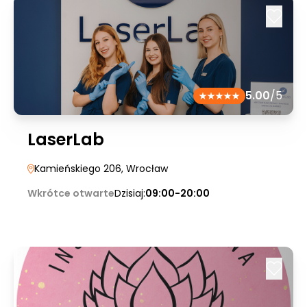
5.00
/5
LaserLab
Kamieńskiego 206
, Wrocław
Wkrótce otwarte
Dzisiaj:
09:00-20:00