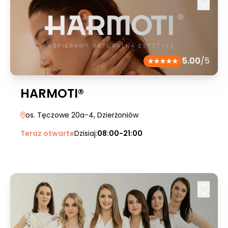
5.00
/5
HARMOTI®
os. Tęczowe 20a-4
, Dzierżoniów
Teraz otwarte
Dzisiaj:
08:00-21:00