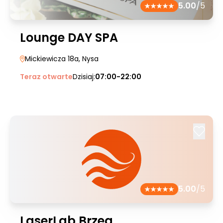
5.00
/5
Lounge DAY SPA
Mickiewicza 18a
, Nysa
Teraz otwarte
Dzisiaj:
07:00-22:00
5.00
/5
LaserLab Brzeg