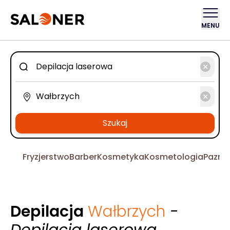
MENU
Szukaj
Fryzjerstwo
Barber
Kosmetyka
Kosmetologia
Pazno
Depilacja
Wałbrzych
-