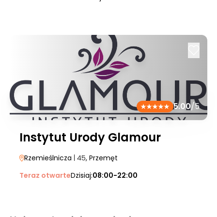
5.00
/5
Instytut Urody Glamour
Rzemieślnicza
| 45
, Przemęt
Teraz otwarte
Dzisiaj:
08:00-22:00