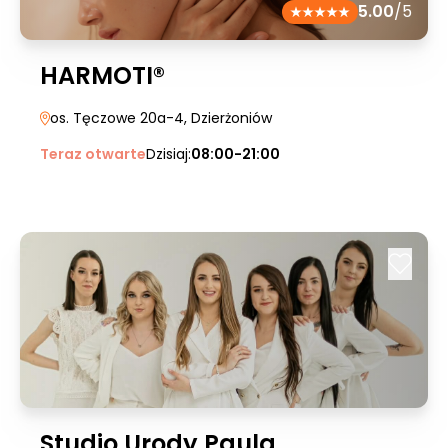
5.00
/5
HARMOTI®
os. Tęczowe 20a-4
, Dzierżoniów
Teraz otwarte
Dzisiaj:
08:00-21:00
Studio Urody Paula