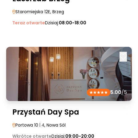
Staromiejska 12E
, Brzeg
Teraz otwarte
Dzisiaj:
08:00-18:00
5.00
/5
Przystań Day Spa
Portowa 10
| 4
, Nowa Sól
Wkrótce otwarte
Dzisiaj:
09:00-20:00