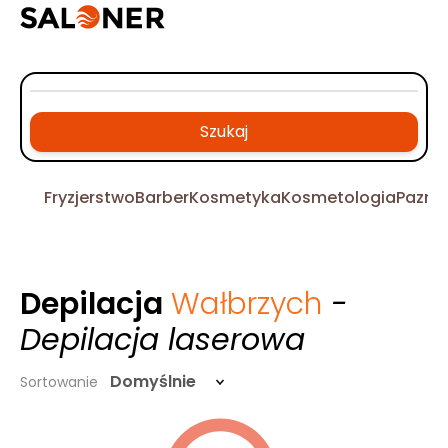
Szukaj
Fryzjerstwo
Barber
Kosmetyka
Kosmetologia
Pazno
Depilacja
Wałbrzych
-
Depilacja laserowa
Domyślnie
Sortowanie