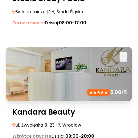
Białoskórnicza
| 28
, Środa Śląska
Teraz otwarte
Dzisiaj:
08:00-17:00
5.00
/5
Kandara Beauty
ul. Zwycięska 9-23
| 7
, Wrocław
Wkrótce otwarte
Dzisiaj:
09:00-20:00