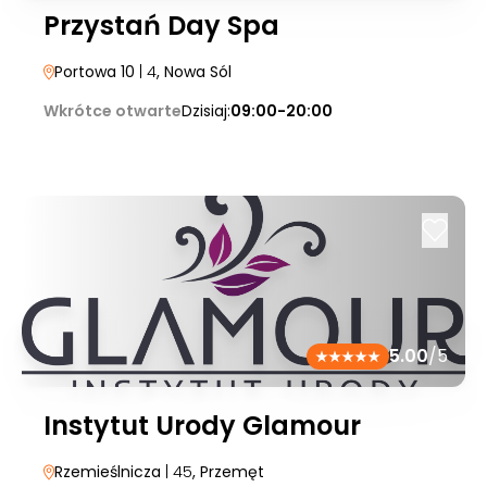
Przystań Day Spa
Portowa 10
| 4
, Nowa Sól
Wkrótce otwarte
Dzisiaj:
09:00-20:00
5.00
/5
Instytut Urody Glamour
Rzemieślnicza
| 45
, Przemęt