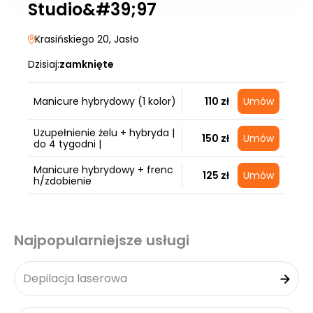
Studio&#39;97
Krasińskiego 20
, Jasło
Dzisiaj:
zamknięte
Manicure hybrydowy (1 kolor)
110 zł
Umów
Uzupełnienie żelu + hybryda |
150 zł
Umów
do 4 tygodni |
Manicure hybrydowy + frenc
125 zł
Umów
h/zdobienie
Najpopularniejsze usługi
Depilacja laserowa