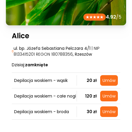
4.92
/5
Alice
ul. bp. Józefa Sebastiana Pelczara 4/1
| NIP
8133415201 REGON 180788356
, Rzeszów
Dzisiaj:
zamknięte
Depilacja woskiem - wąsik
20 zł
Umów
Depilacja woskiem - całe nogi
120 zł
Umów
Depilacja woskiem - broda
30 zł
Umów