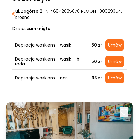
ul. Zagórze 2
| NIP 6842635676 REGON: 180929354
,
Krosno
Dzisiaj:
zamknięte
Depilacja woskiem - wąsik
30 zł
Umów
Depilacja woskiem - wąsik + b
50 zł
Umów
roda
Depilacja woskiem - nos
35 zł
Umów