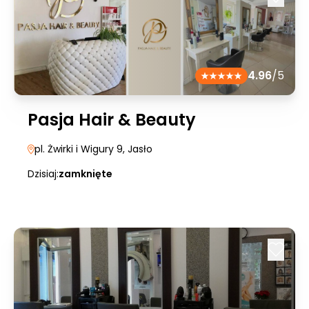
4.96
/5
Pasja Hair & Beauty
pl. Żwirki i Wigury 9
, Jasło
Dzisiaj:
zamknięte