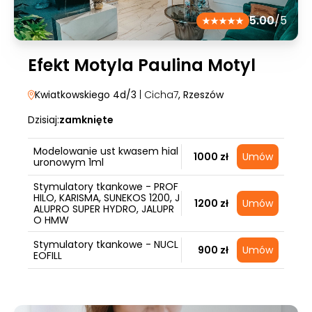
5.00
/5
Efekt Motyla Paulina Motyl
Kwiatkowskiego 4d/3
| Cicha7
, Rzeszów
Dzisiaj:
zamknięte
Modelowanie ust kwasem hial
1000 zł
Umów
uronowym 1ml
Stymulatory tkankowe - PROF
HILO, KARISMA, SUNEKOS 1200, J
1200 zł
Umów
ALUPRO SUPER HYDRO, JALUPR
O HMW
Stymulatory tkankowe - NUCL
900 zł
Umów
EOFILL