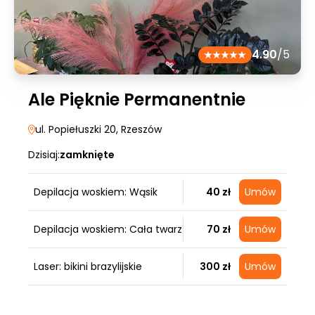
4.90
/5
Ale Pięknie Permanentnie
ul. Popiełuszki 20
, Rzeszów
Dzisiaj:
zamknięte
Depilacja woskiem: Wąsik
40 zł
Umów
Depilacja woskiem: Cała twarz
70 zł
Umów
Laser: bikini brazylijskie
300 zł
Umów