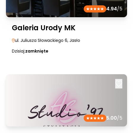
4.94
/5
Galeria Urody MK
ul. Juliusza Słowackiego 6
, Jasło
Dzisiaj:
zamknięte
5.00
/5