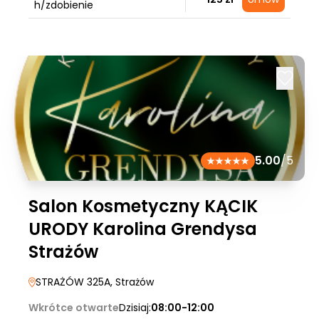
h/zdobienie
5.00
/5
Salon Kosmetyczny KĄCIK
URODY Karolina Grendysa
Strażów
STRAŻÓW 325A
, Strażów
Wkrótce otwarte
Dzisiaj:
08:00-12:00