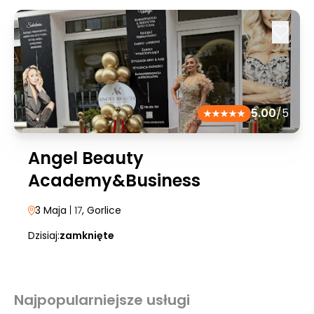
5.00
/5
Angel Beauty
Academy&Business
3 Maja
| 17
, Gorlice
Dzisiaj:
zamknięte
Najpopularniejsze usługi