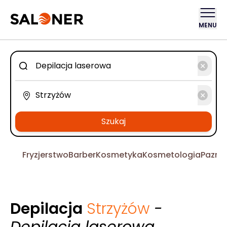
MENU
Szukaj
Fryzjerstwo
Barber
Kosmetyka
Kosmetologia
Pazno
Depilacja
Strzyżów
-