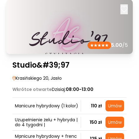
5.00
/5
Studio&#39;97
Krasińskiego 20
, Jasło
Wkrótce otwarte
Dzisiaj:
08:00-13:00
Manicure hybrydowy (1 kolor)
110 zł
Umów
Uzupełnienie żelu + hybryda |
150 zł
Umów
do 4 tygodni |
Manicure hybrydowy + frenc
125 zł
Umów