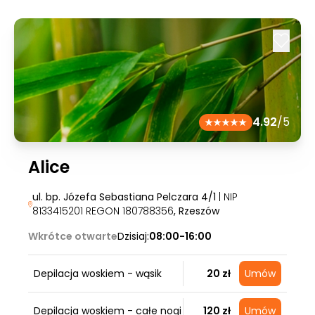
4.92
/5
Alice
ul. bp. Józefa Sebastiana Pelczara 4/1
| NIP
8133415201 REGON 180788356
, Rzeszów
Wkrótce otwarte
Dzisiaj:
08:00-16:00
Depilacja woskiem - wąsik
20 zł
Umów
Depilacja woskiem - całe nogi
120 zł
Umów