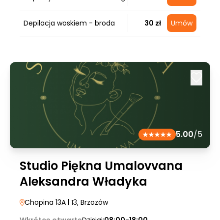
Depilacja woskiem - broda
30 zł
Umów
5.00
/5
Studio Piękna Umalovvana
Aleksandra Władyka
Chopina 13A
| 13
, Brzozów