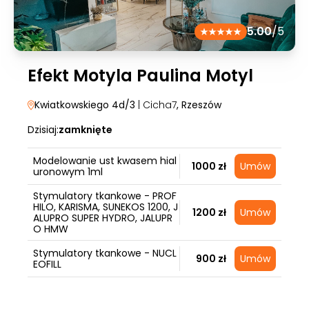
5.00
/5
Efekt Motyla Paulina Motyl
Kwiatkowskiego 4d/3
| Cicha7
, Rzeszów
Dzisiaj:
zamknięte
Modelowanie ust kwasem hial
1000 zł
Umów
uronowym 1ml
Stymulatory tkankowe - PROF
HILO, KARISMA, SUNEKOS 1200, J
1200 zł
Umów
ALUPRO SUPER HYDRO, JALUPR
O HMW
Stymulatory tkankowe - NUCL
900 zł
Umów
EOFILL