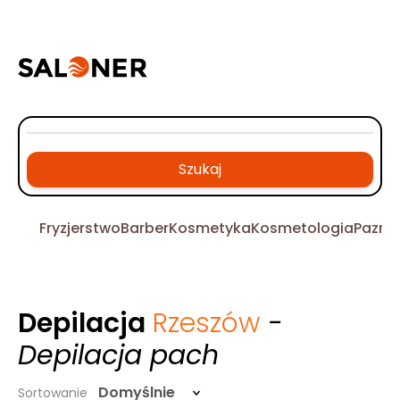
Szukaj
Fryzjerstwo
Barber
Kosmetyka
Kosmetologia
Pazno
Depilacja
Rzeszów
-
Depilacja pach
Domyślnie
Sortowanie