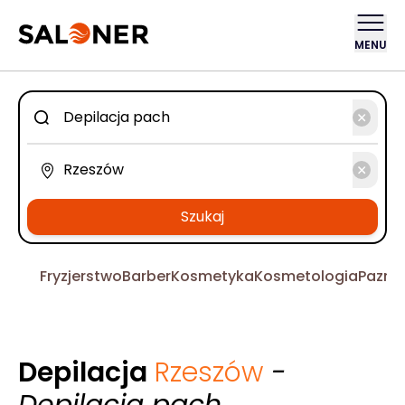
MENU
Szukaj
Fryzjerstwo
Barber
Kosmetyka
Kosmetologia
Pazno
Depilacja
Rzeszów
-