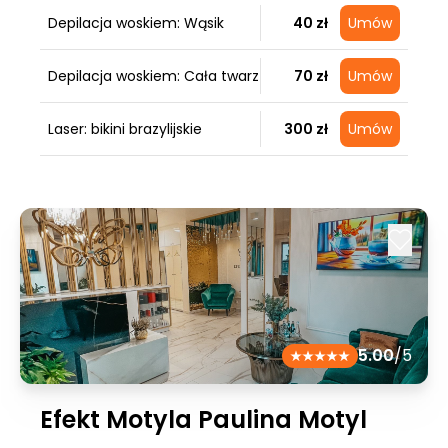
Depilacja woskiem: Wąsik
40 zł
Umów
Depilacja woskiem: Cała twarz
70 zł
Umów
Laser: bikini brazylijskie
300 zł
Umów
5.00
/5
Efekt Motyla Paulina Motyl