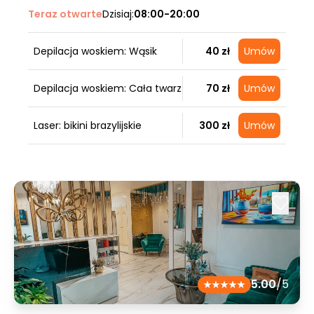
Teraz otwarte
Dzisiaj:
08:00-20:00
Depilacja woskiem: Wąsik
40 zł
Umów
Depilacja woskiem: Cała twarz
70 zł
Umów
Laser: bikini brazylijskie
300 zł
Umów
5.00
/5