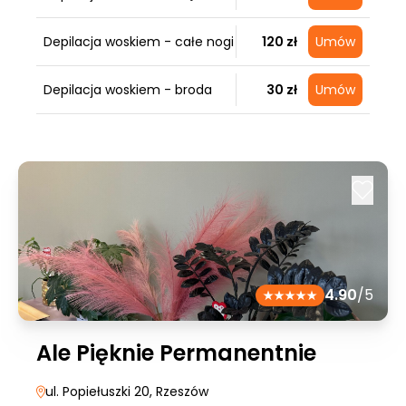
Depilacja woskiem - całe nogi
120 zł
Umów
Depilacja woskiem - broda
30 zł
Umów
4.90
/5
Ale Pięknie Permanentnie
ul. Popiełuszki 20
, Rzeszów