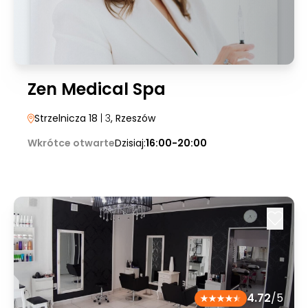
Zen Medical Spa
Strzelnicza 18
| 3
, Rzeszów
Wkrótce otwarte
Dzisiaj:
16:00-20:00
4.72
/5