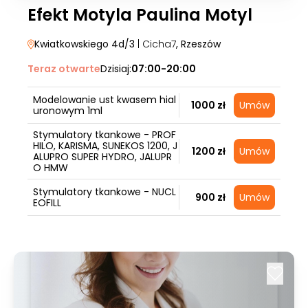
Efekt Motyla Paulina Motyl
Kwiatkowskiego 4d/3
| Cicha7
, Rzeszów
Teraz otwarte
Dzisiaj:
07:00-20:00
Modelowanie ust kwasem hial
1000 zł
Umów
uronowym 1ml
Stymulatory tkankowe - PROF
HILO, KARISMA, SUNEKOS 1200, J
1200 zł
Umów
ALUPRO SUPER HYDRO, JALUPR
O HMW
Stymulatory tkankowe - NUCL
900 zł
Umów
EOFILL