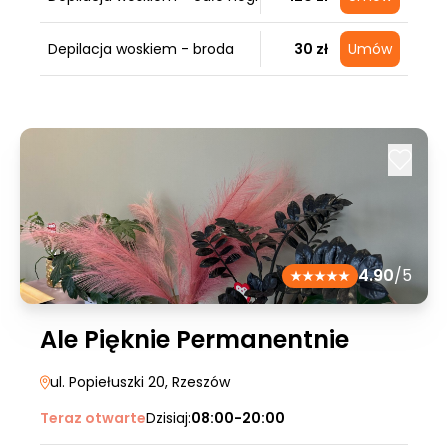
Depilacja woskiem - broda
30 zł
Umów
4.90
/5
Ale Pięknie Permanentnie
ul. Popiełuszki 20
, Rzeszów
Teraz otwarte
Dzisiaj:
08:00-20:00