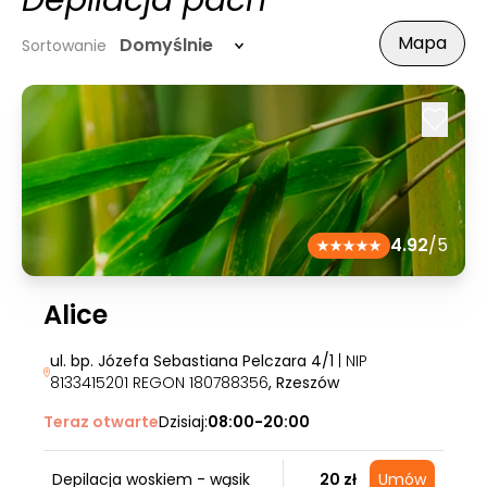
Depilacja pach
Mapa
Domyślnie
Sortowanie
4.92
/5
Alice
ul. bp. Józefa Sebastiana Pelczara 4/1
| NIP
8133415201 REGON 180788356
, Rzeszów
Teraz otwarte
Dzisiaj:
08:00-20:00
Depilacja woskiem - wąsik
20 zł
Umów