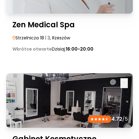
Zen Medical Spa
Strzelnicza 18
| 3
, Rzeszów
Wkrótce otwarte
Dzisiaj:
16:00-20:00
4.72
/5
Gabinet Kosmetyczno