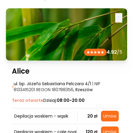
4.92
/5
Alice
ul. bp. Józefa Sebastiana Pelczara 4/1
| NIP
8133415201 REGON 180788356
, Rzeszów
Teraz otwarte
Dzisiaj:
08:00-20:00
Depilacja woskiem - wąsik
20 zł
Umów
Depilacja woskiem - całe nogi
120 zł
Umów