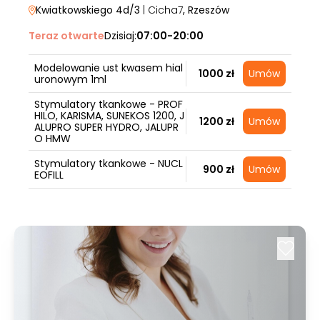
Kwiatkowskiego 4d/3
| Cicha7
, Rzeszów
Teraz otwarte
Dzisiaj:
07:00-20:00
Modelowanie ust kwasem hial
1000 zł
Umów
uronowym 1ml
Stymulatory tkankowe - PROF
HILO, KARISMA, SUNEKOS 1200, J
1200 zł
Umów
ALUPRO SUPER HYDRO, JALUPR
O HMW
Stymulatory tkankowe - NUCL
900 zł
Umów
EOFILL