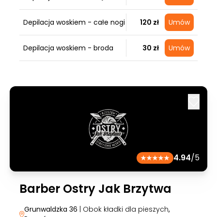
Depilacja woskiem - całe nogi
120 zł
Umów
Depilacja woskiem - broda
30 zł
Umów
4.94
/5
Barber Ostry Jak Brzytwa
Grunwaldzka 36
| Obok kładki dla pieszych
,