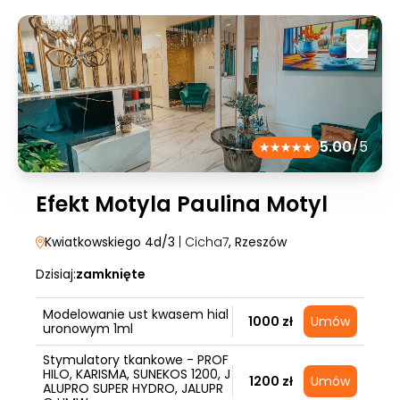
5.00
/5
Efekt Motyla Paulina Motyl
Kwiatkowskiego 4d/3
| Cicha7
, Rzeszów
Dzisiaj:
zamknięte
Modelowanie ust kwasem hial
1000 zł
Umów
uronowym 1ml
Stymulatory tkankowe - PROF
HILO, KARISMA, SUNEKOS 1200, J
1200 zł
Umów
ALUPRO SUPER HYDRO, JALUPR