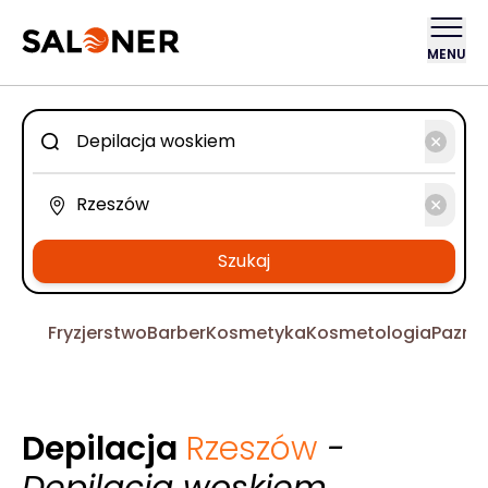
MENU
Szukaj
Fryzjerstwo
Barber
Kosmetyka
Kosmetologia
Pazno
Depilacja
Rzeszów
-