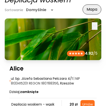
Depilacja woskiem
Mapa
Domyślnie
Sortowanie
4.92
/5
Alice
ul. bp. Józefa Sebastiana Pelczara 4/1
| NIP
8133415201 REGON 180788356
, Rzeszów
Dzisiaj:
zamknięte
Depilacja woskiem - wąsik
20 zł
Umów