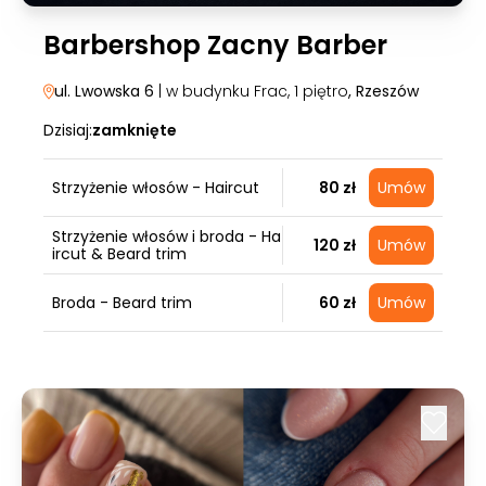
Barbershop Zacny Barber
ul. Lwowska 6
| w budynku Frac, 1 piętro
, Rzeszów
Dzisiaj:
zamknięte
Strzyżenie włosów - Haircut
80 zł
Umów
Strzyżenie włosów i broda - Ha
120 zł
Umów
ircut & Beard trim
Broda - Beard trim
60 zł
Umów