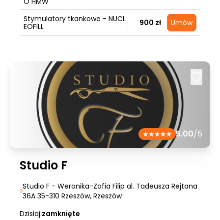
O HMW
Stymulatory tkankowe - NUCL
900 zł
Umów
EOFILL
5.00
/5
Studio F
Studio F - Weronika-Zofia Filip al. Tadeusza Rejtana
36A 35-310 Rzeszów
, Rzeszów
Dzisiaj:
zamknięte