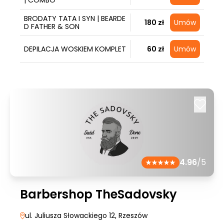
| COMBO
BRODATY TATA I SYN | BEARDE
180 zł
Umów
D FATHER & SON
DEPILACJA WOSKIEM KOMPLET
60 zł
Umów
4.96
/5
Barbershop TheSadovsky
ul. Juliusza Słowackiego 12
, Rzeszów