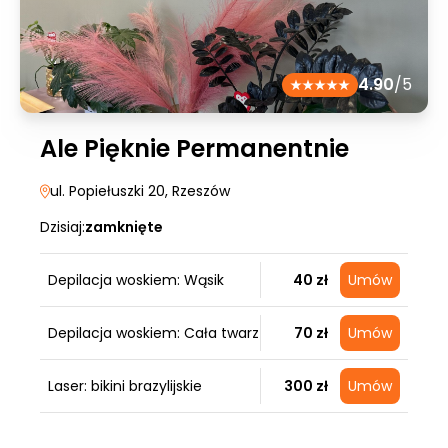
4.90
/5
Ale Pięknie Permanentnie
ul. Popiełuszki 20
, Rzeszów
Dzisiaj:
zamknięte
Depilacja woskiem: Wąsik
40 zł
Umów
Depilacja woskiem: Cała twarz
70 zł
Umów
Laser: bikini brazylijskie
300 zł
Umów