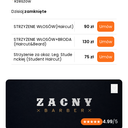
Rzeszów
Dzisiaj:
zamknięte
STRZYŻENIE WŁOSÓW(Haircut)
90 zł
Umów
STRZYŻENIE WŁOSÓW+BRODA
130 zł
Umów
(Haircut&Beard)
Strzyżenie za okaz. Leg. Stude
75 zł
Umów
nckiej (Student Haircut)
4.99
/5