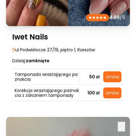
4.99
/5
Iwet Nails
ul Podwisłocze 27/19, piętro 1
, Rzeszów
Dzisiaj:
zamknięte
Tamponada wrastającego pa
50 zł
Umów
znokcia
Korekcja wrastającego paznok
100 zł
Umów
cia z założniem tamponady