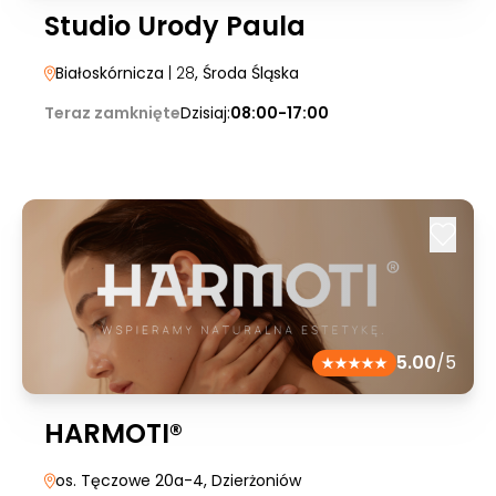
Studio Urody Paula
Białoskórnicza
| 28
, Środa Śląska
Teraz zamknięte
Dzisiaj:
08:00-17:00
5.00
/5
HARMOTI®
os. Tęczowe 20a-4
, Dzierżoniów