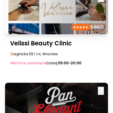
5.00
/5
Velissi Beauty Clinic
Legnicka 59
| U4
, Wrocław
Wkrótce zamknięte
Dzisiaj:
09:00-20:00