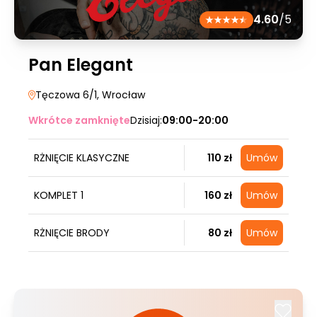
4.60
/5
Pan Elegant
Tęczowa 6/1
, Wrocław
Wkrótce zamknięte
Dzisiaj:
09:00-20:00
RŻNIĘCIE KLASYCZNE
110 zł
Umów
KOMPLET 1
160 zł
Umów
RŻNIĘCIE BRODY
80 zł
Umów