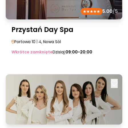
5.00
/5
Przystań Day Spa
Portowa 10
| 4
, Nowa Sól
Wkrótce zamknięte
Dzisiaj:
09:00-20:00