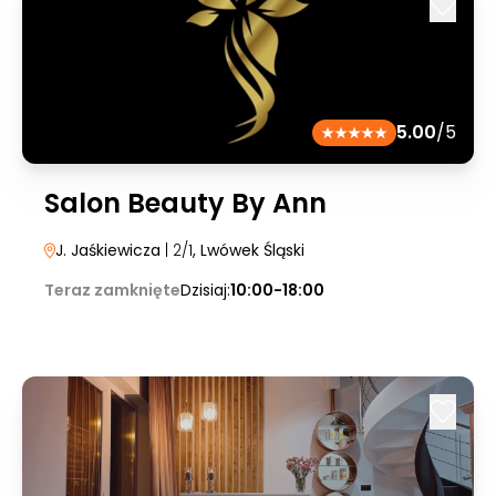
5.00
/5
Salon Beauty By Ann
J. Jaśkiewicza
| 2/1
, Lwówek Śląski
Teraz zamknięte
Dzisiaj:
10:00-18:00