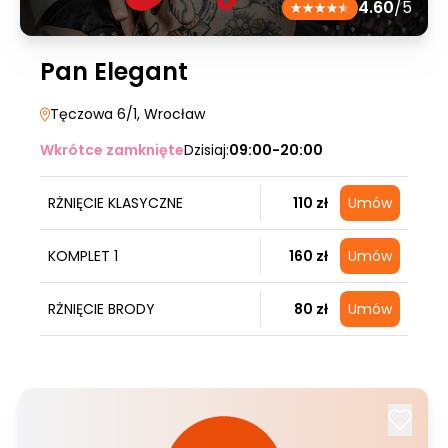
4.60
/5
Pan Elegant
Tęczowa 6/1
, Wrocław
Wkrótce zamknięte
Dzisiaj:
09:00-20:00
RŻNIĘCIE KLASYCZNE
110 zł
Umów
KOMPLET 1
160 zł
Umów
RŻNIĘCIE BRODY
80 zł
Umów