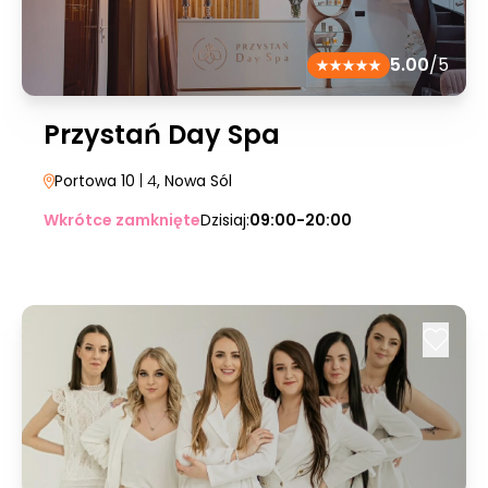
5.00
/5
Przystań Day Spa
Portowa 10
| 4
, Nowa Sól
Wkrótce zamknięte
Dzisiaj:
09:00-20:00