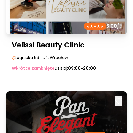
5.00
/5
Velissi Beauty Clinic
Legnicka 59
| U4
, Wrocław
Wkrótce zamknięte
Dzisiaj:
09:00-20:00