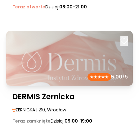
Teraz otwarte
Dzisiaj:
08:00-21:00
5.00
/5
DERMIS Żernicka
ŻERNICKA
| 210
, Wrocław
Teraz zamknięte
Dzisiaj:
09:00-19:00