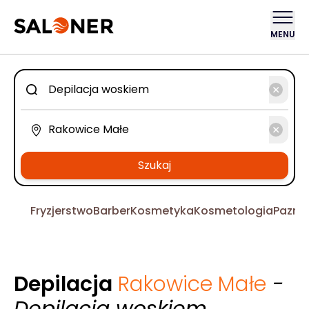
MENU
Szukaj
Fryzjerstwo
Barber
Kosmetyka
Kosmetologia
Pazno
Depilacja
Rakowice Małe
-