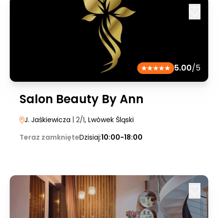
5.00
/5
Salon Beauty By Ann
J. Jaśkiewicza
| 2/1
, Lwówek Śląski
Teraz zamknięte
Dzisiaj:
10:00-18:00