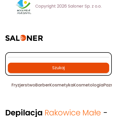
Copyright 2026 Saloner Sp. z o.o.
Szukaj
Fryzjerstwo
Barber
Kosmetyka
Kosmetologia
Pazno
Depilacja
Rakowice Małe
-