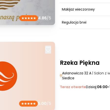
Makijaż wieczorowy
4.86
/5
Regulacja brwi
Rzeka Piękna
Asłanowicza 32 A
| Salon z 
Siedlce
Teraz otwarte
Dzisiaj:
06:00-
5.00
/5