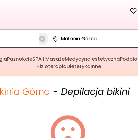
gia
Paznokcie
SPA i Masaże
Medycyna estetyczna
Podolo
Fizjoterapia
Dietetyka
Inne
kinia Górna
- Depilacja bikini