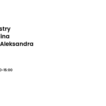
stry
lina
 Aleksandra
0-15:00