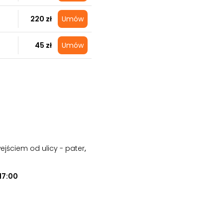
220 zł
Umów
45 zł
Umów
wejściem od ulicy - pater
,
17:00