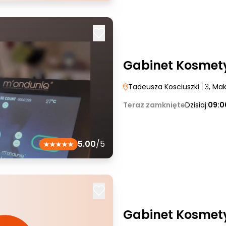
Gabinet Kosmet
Tadeusza Kosciuszki
| 3
, Ma
Teraz zamknięte
Dzisiaj:
09:0
5.00
/5
Gabinet Kosmety