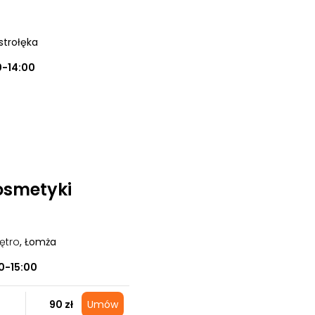
strołęka
0-14:00
Kosmetyki
ętro
, Łomża
0-15:00
90 zł
Umów