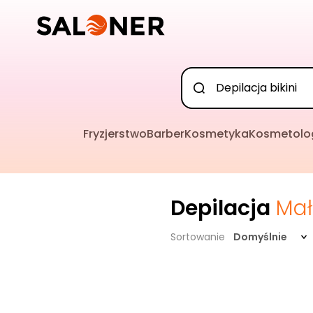
Fryzjerstwo
Barber
Kosmetyka
Kosmetolo
Depilacja
Mał
Sortowanie
Domyślnie