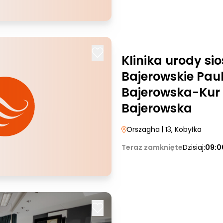
Klinika urody sio
Bajerowskie Pau
Bajerowska-Kur
Bajerowska
Orszagha
| 13
, Kobyłka
Teraz zamknięte
Dzisiaj:
09:0