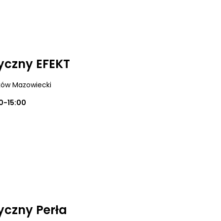
yczny EFEKT
ków Mazowiecki
0-15:00
czny Perła