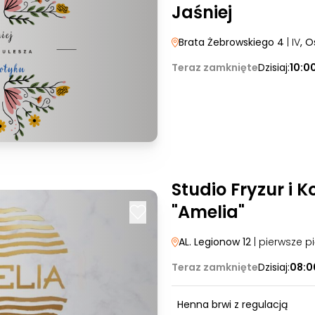
Jaśniej
Brata Żebrowskiego 4
| IV
, O
Teraz zamknięte
Dzisiaj:
10:0
Studio Fryzur i 
"Amelia"
AL. Legionow 12
| pierwsze pi
Teraz zamknięte
Dzisiaj:
08:0
Henna brwi z regulacją