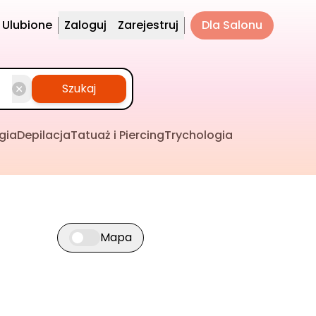
Ulubione
Zaloguj
Zarejestruj
Dla Salonu
Szukaj
gia
Depilacja
Tatuaż i Piercing
Trychologia
Mapa
Przełącz widok mapy