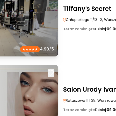
Tiffanyˈs Secret
Chłopickiego 11/13
| 3
, Wars
Teraz zamknięte
Dzisiaj:
09:0
4.90
/5
Salon Urody Iva
Ratuszowa 11
| 38
, Warszawa
Teraz zamknięte
Dzisiaj:
09:0