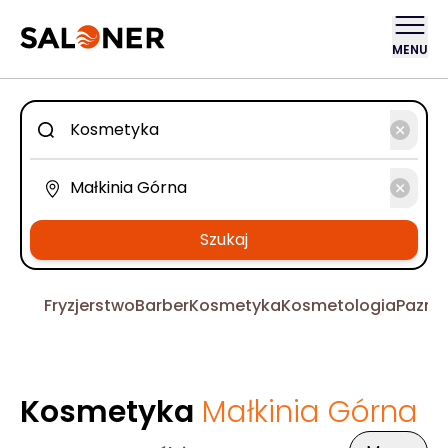
MENU
Szukaj
Fryzjerstwo
Barber
Kosmetyka
Kosmetologia
Pazno
Kosmetyka
Małkinia Górna