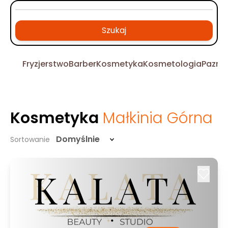
Szukaj
Fryzjerstwo
Barber
Kosmetyka
Kosmetologia
Pazno
Kosmetyka
Małkinia Górna
Domyślnie
Sortowanie