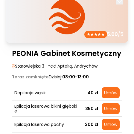
5.00
/5
PEONIA Gabinet Kosmetyczny
Starowiejska 3
| nad Apteką
, Andrychów
Teraz zamknięte
Dzisiaj:
08:00-13:00
Depilacja wąsik
40 zł
Umów
Epilacja laserowa bikini głęboki
350 zł
Umów
e
Epilacja laserowa pachy
200 zł
Umów