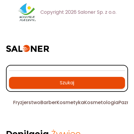
Copyright 2026 Saloner Sp. z o.o.
Szukaj
Fryzjerstwo
Barber
Kosmetyka
Kosmetologia
Pazno