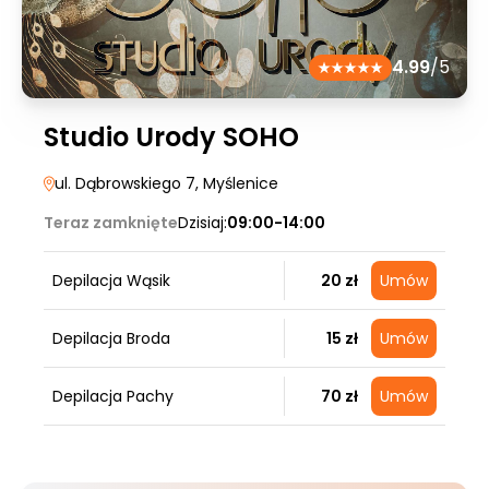
4.99
/5
Studio Urody SOHO
ul. Dąbrowskiego 7
, Myślenice
Teraz zamknięte
Dzisiaj:
09:00-14:00
Depilacja Wąsik
20 zł
Umów
Depilacja Broda
15 zł
Umów
Depilacja Pachy
70 zł
Umów