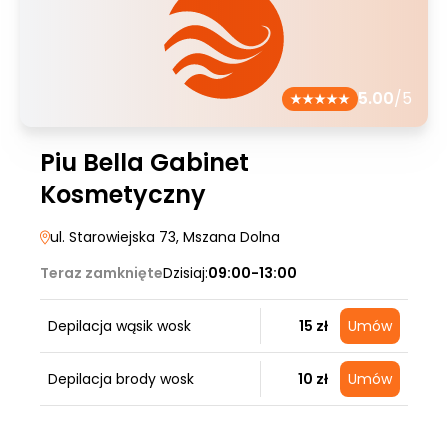
5.00
/5
Piu Bella Gabinet
Kosmetyczny
ul. Starowiejska 73
, Mszana Dolna
Teraz zamknięte
Dzisiaj:
09:00-13:00
Depilacja wąsik wosk
15 zł
Umów
Depilacja brody wosk
10 zł
Umów