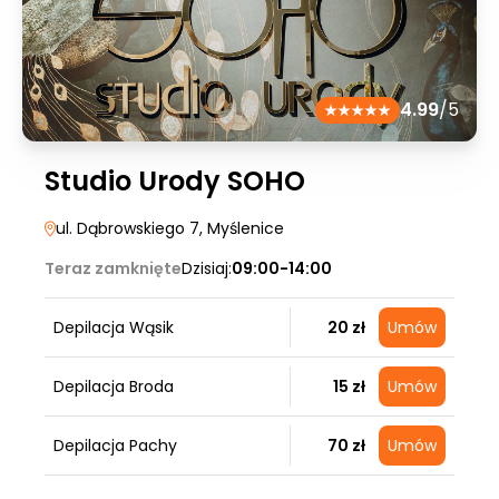
4.99
/5
Studio Urody SOHO
ul. Dąbrowskiego 7
, Myślenice
Teraz zamknięte
Dzisiaj:
09:00-14:00
Depilacja Wąsik
20 zł
Umów
Depilacja Broda
15 zł
Umów
Depilacja Pachy
70 zł
Umów