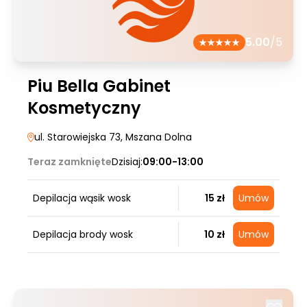
5.00
/5
Piu Bella Gabinet
Kosmetyczny
ul. Starowiejska 73
, Mszana Dolna
Teraz zamknięte
Dzisiaj:
09:00-13:00
Depilacja wąsik wosk
15 zł
Umów
Depilacja brody wosk
10 zł
Umów