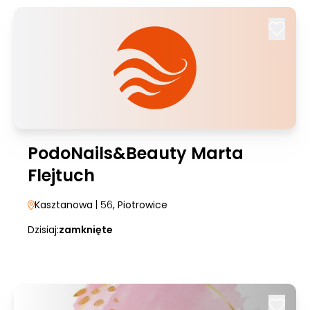
PodoNails&Beauty Marta
Flejtuch
Kasztanowa
| 56
, Piotrowice
Dzisiaj:
zamknięte