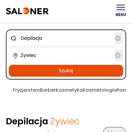
MENU
Szukaj
Fryzjerstwo
Barber
Kosmetyka
Kosmetologia
Pazno
Depilacja
Żywiec