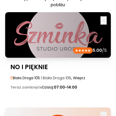
pobliżu:
5.00
/5
NO I PIĘKNIE
Biała Droga 105
| Biała Droga 105
, Wieprz
Teraz zamknięte
Dzisiaj:
07:00-14:00