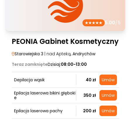
5.00
/5
PEONIA Gabinet Kosmetyczny
Starowiejska 3
| nad Apteką
, Andrychów
Teraz zamknięte
Dzisiaj:
08:00-13:00
Depilacja wąsik
40 zł
Umów
Epilacja laserowa bikini głęboki
350 zł
Umów
e
Epilacja laserowa pachy
200 zł
Umów