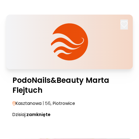
PodoNails&Beauty Marta
Flejtuch
Kasztanowa
| 56
, Piotrowice
Dzisiaj:
zamknięte