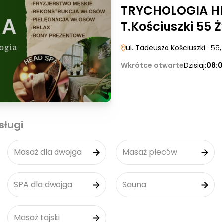
TRYCHOLOGIA HE
T.Kościuszki 55 
ul. Tadeusza Kościuszki
| 55
Wkrótce otwarte
Dzisiaj:
08:
sługi
Masaż dla dwojga
Masaż pleców
SPA dla dwojga
Sauna
Masaż tajski