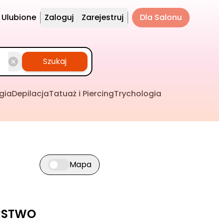
Ulubione
Zaloguj
Zarejestruj
Dla Salonu
Szukaj
gia
Depilacja
Tatuaż i Piercing
Trychologia
Mapa
Przełącz widok mapy
ERSTWO