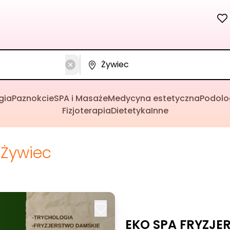
gia
Paznokcie
SPA i Masaże
Medycyna estetyczna
Podolo
Fizjoterapia
Dietetyka
Inne
Żywiec
EKO SPA FRYZJ