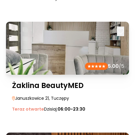
5.00
/5
Żaklina BeautyMED
Januszkowice 21
, Tuczępy
Teraz otwarte
Dzisiaj:
06:00-23:30