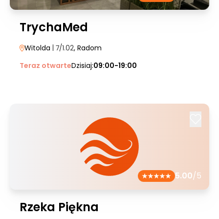
TrychaMed
Witolda
| 7/1.02
, Radom
Teraz otwarte
Dzisiaj:
09:00-19:00
5.00
/5
Rzeka Piękna