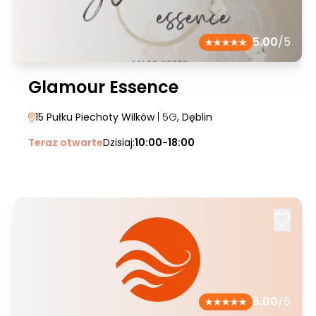
5.00
/5
Glamour Essence
15 Pułku Piechoty Wilków
| 5G
, Dęblin
Teraz otwarte
Dzisiaj:
10:00-18:00
5.00
/5