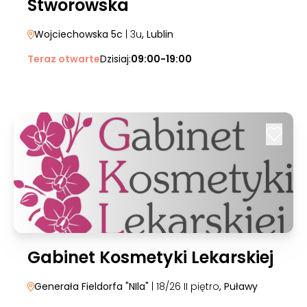
Stworowska
Wojciechowska 5c
| 3u
, Lublin
Teraz otwarte
Dzisiaj:
09:00-19:00
Gabinet Kosmetyki Lekarskiej
Generała Fieldorfa "NIla"
| 18/26 II piętro
, Puławy