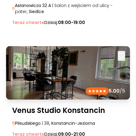
Asłanowicza 32 A
| Salon z wejściem od ulicy -
pater
, Siedlce
Teraz otwarte
Dzisiaj:
08:00-19:00
5.00
/5
Venus Studio Konstancin
Piłsudskiego
| 38
, Konstancin-Jeziorna
Teraz otwarte
Dzisiaj:
09:00-21:00