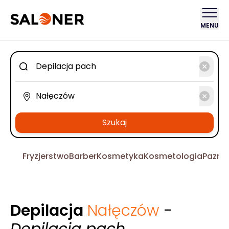
MENU
Szukaj
Fryzjerstwo
Barber
Kosmetyka
Kosmetologia
Pazno
Depilacja
Nałęczów
-