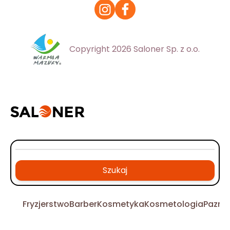
Copyright 2026 Saloner Sp. z o.o.
Szukaj
Fryzjerstwo
Barber
Kosmetyka
Kosmetologia
Pazno