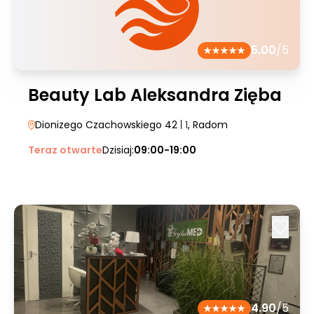
5.00
/5
Beauty Lab Aleksandra Zięba
Dionizego Czachowskiego 42
| 1
, Radom
Teraz otwarte
Dzisiaj:
09:00-19:00
4.90
/5