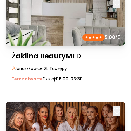
5.00
/5
Żaklina BeautyMED
Januszkowice 21
, Tuczępy
Teraz otwarte
Dzisiaj:
06:00-23:30