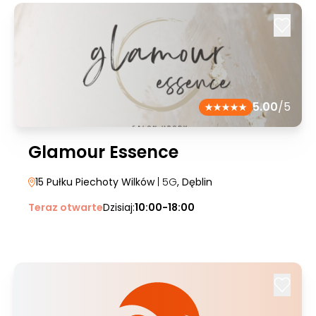
5.00
/5
Glamour Essence
15 Pułku Piechoty Wilków
| 5G
, Dęblin
Teraz otwarte
Dzisiaj:
10:00-18:00