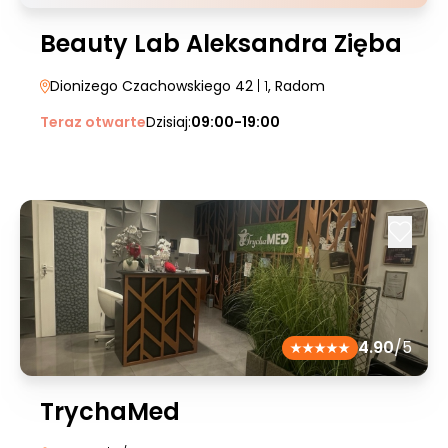
Beauty Lab Aleksandra Zięba
Dionizego Czachowskiego 42
| 1
, Radom
Teraz otwarte
Dzisiaj:
09:00-19:00
4.90
/5
TrychaMed