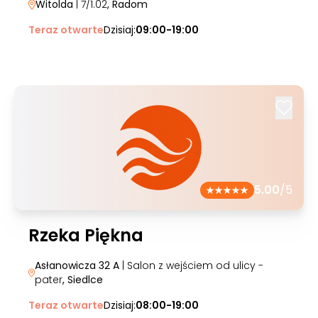
Witolda
| 7/1.02
, Radom
Teraz otwarte
Dzisiaj:
09:00-19:00
5.00
/5
Rzeka Piękna
Asłanowicza 32 A
| Salon z wejściem od ulicy -
pater
, Siedlce
Teraz otwarte
Dzisiaj:
08:00-19:00