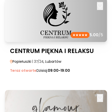
5.00
/5
CENTRUM PIĘKNA I RELAKSU
Popiełuszki
| 37/24
, Lubartów
Teraz otwarte
Dzisiaj:
09:00-19:00