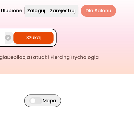
Ulubione
Zaloguj
Zarejestruj
Dla Salonu
Szukaj
gia
Depilacja
Tatuaż i Piercing
Trychologia
Mapa
Przełącz widok mapy