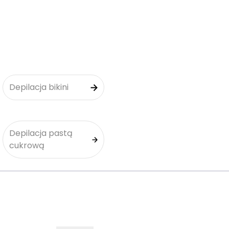
Depilacja bikini
Depilacja pastą
cukrową