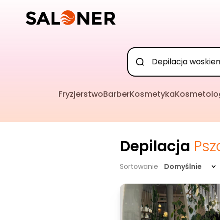
Fryzjerstwo
Barber
Kosmetyka
Kosmetolo
Depilacja
Psz
Sortowanie
Domyślnie