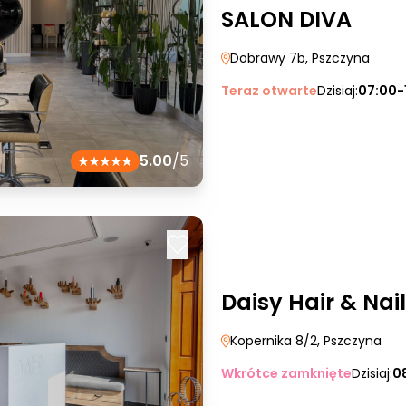
SALON DIVA
Dobrawy 7b
, Pszczyna
Teraz otwarte
Dzisiaj:
07:00-
5.00
/5
Daisy Hair & Nail
Kopernika 8/2
, Pszczyna
Wkrótce zamknięte
Dzisiaj:
0