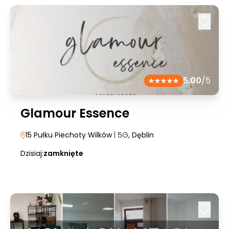
5.00
/5
Glamour Essence
15 Pułku Piechoty Wilków
| 5G
, Dęblin
Dzisiaj:
zamknięte