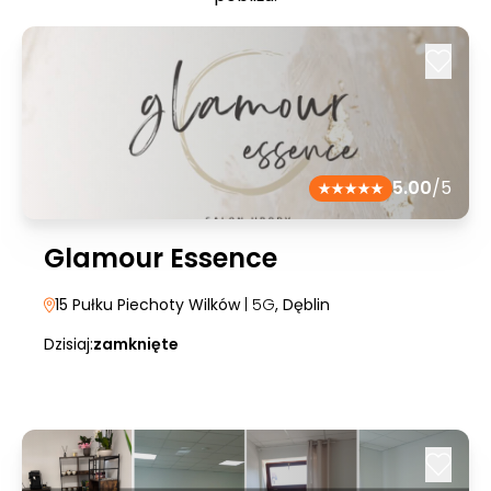
5.00
/5
Glamour Essence
15 Pułku Piechoty Wilków
| 5G
, Dęblin
Dzisiaj:
zamknięte