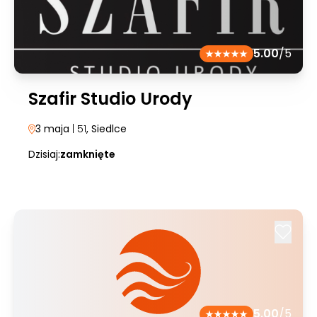
5.00
/5
Szafir Studio Urody
3 maja
| 51
, Siedlce
Dzisiaj:
zamknięte
5.00
/5