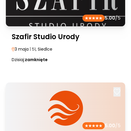
5.00
/5
Szafir Studio Urody
3 maja
| 51
, Siedlce
Dzisiaj:
zamknięte
5.00
/5