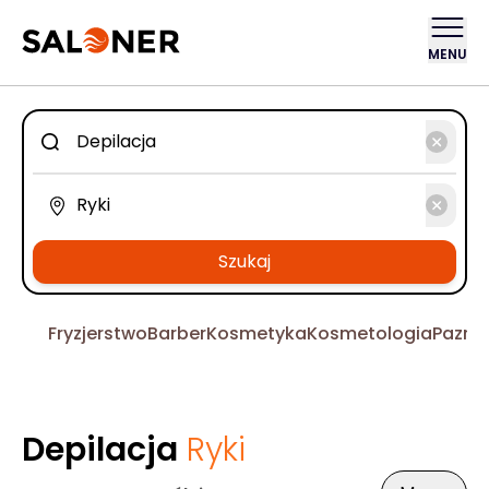
MENU
Szukaj
Fryzjerstwo
Barber
Kosmetyka
Kosmetologia
Pazno
Depilacja
Ryki