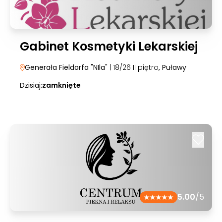
Gabinet Kosmetyki Lekarskiej
Generała Fieldorfa "NIla"
| 18/26 II piętro
, Puławy
Dzisiaj:
zamknięte
5.00
/5