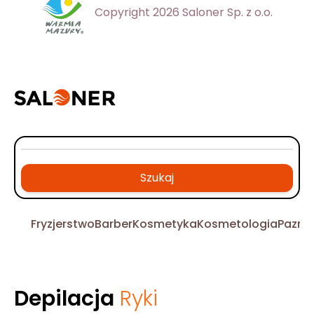
Copyright 2026 Saloner Sp. z o.o.
Szukaj
Fryzjerstwo
Barber
Kosmetyka
Kosmetologia
Pazno
Depilacja
Ryki