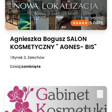
5.00
/5
Agnieszka Bogusz SALON
KOSMETYCZNY " AGNES- BIS"
Rynek 3
, Żelechów
Dzisiaj:
zamknięte