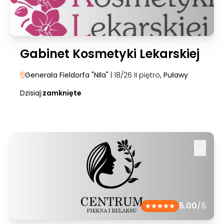
Gabinet Kosmetyki Lekarskiej
Generała Fieldorfa "NIla"
| 18/26 II piętro
, Puławy
Dzisiaj:
zamknięte
5.00
/5