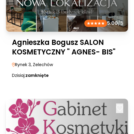
5.00
/5
Agnieszka Bogusz SALON
KOSMETYCZNY " AGNES- BIS"
Rynek 3
, Żelechów
Dzisiaj:
zamknięte