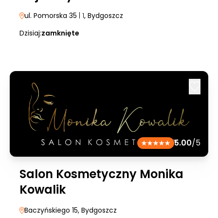
ul. Pomorska 35
| 1
, Bydgoszcz
Dzisiaj:
zamknięte
5.00
/5
Salon Kosmetyczny Monika
Kowalik
Baczyńskiego 15
, Bydgoszcz