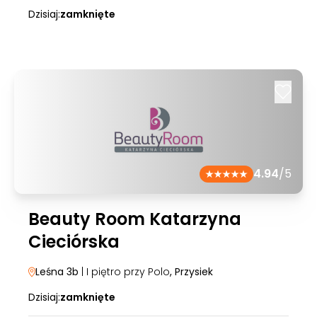
Dzisiaj:
zamknięte
4.94
/5
Beauty Room Katarzyna
Cieciórska
Leśna 3b
| I piętro przy Polo
, Przysiek
Dzisiaj:
zamknięte