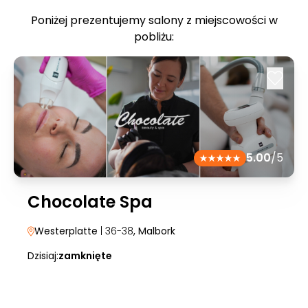
Poniżej prezentujemy salony z miejscowości w
pobliżu:
5.00
/5
Chocolate Spa
Westerplatte
| 36-38
, Malbork
Dzisiaj:
zamknięte