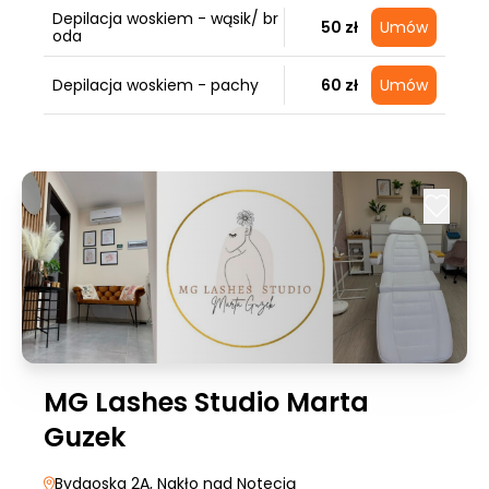
Depilacja woskiem - wąsik/ br
50 zł
Umów
oda
Depilacja woskiem - pachy
60 zł
Umów
MG Lashes Studio Marta
Guzek
Bydgoska 2A
, Nakło nad Notecią