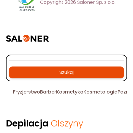
Copyright 2026 Saloner Sp. z o.o.
Szukaj
Fryzjerstwo
Barber
Kosmetyka
Kosmetologia
Pazno
Depilacja
Olszyny