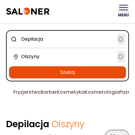
MENU
Szukaj
Fryzjerstwo
Barber
Kosmetyka
Kosmetologia
Pazno
Depilacja
Olszyny