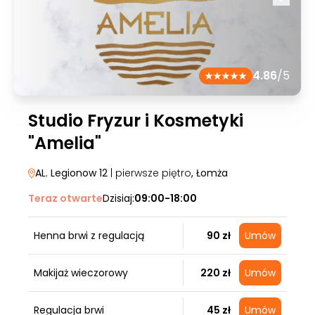
4.86
/5
Studio Fryzur i Kosmetyki
"Amelia"
AL. Legionow 12
| pierwsze piętro
, Łomża
Teraz otwarte
Dzisiaj:
09:00-18:00
Henna brwi z regulacją
90 zł
Umów
Makijaż wieczorowy
220 zł
Umów
Regulacja brwi
45 zł
Umów