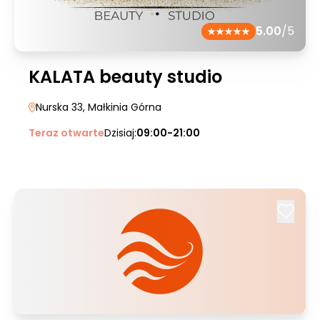
5.00
/5
KALATA beauty studio
Nurska 33
, Małkinia Górna
Teraz otwarte
Dzisiaj:
09:00-21:00