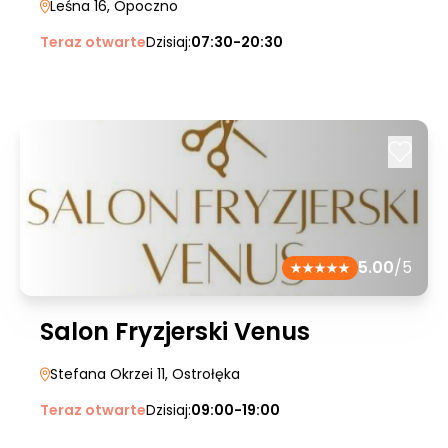
Leśna 16
, Opoczno
Teraz otwarte
Dzisiaj:
07:30-20:30
5.00
/5
Salon Fryzjerski Venus
Stefana Okrzei 11
, Ostrołęka
Teraz otwarte
Dzisiaj:
09:00-19:00