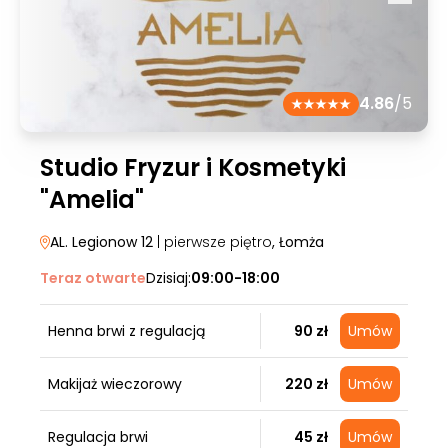
4.86
/5
Studio Fryzur i Kosmetyki
"Amelia"
AL. Legionow 12
| pierwsze piętro
, Łomża
Teraz otwarte
Dzisiaj:
09:00-18:00
Henna brwi z regulacją
90 zł
Umów
Makijaż wieczorowy
220 zł
Umów
Regulacja brwi
45 zł
Umów