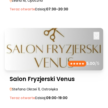
Leśna 16
, Opoczno
Teraz otwarte
Dzisiaj:
07:30-20:30
5.00
/5
Salon Fryzjerski Venus
Stefana Okrzei 11
, Ostrołęka
Teraz otwarte
Dzisiaj:
09:00-19:00