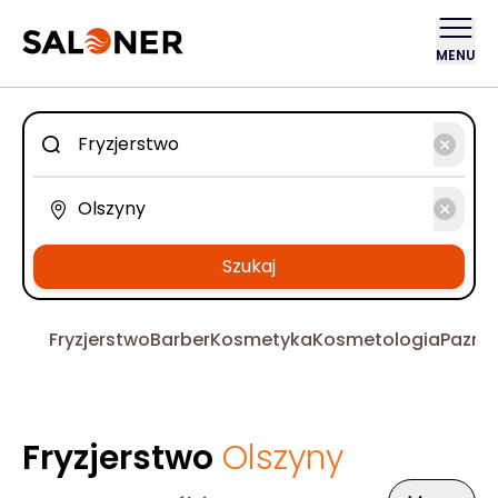
MENU
Szukaj
Fryzjerstwo
Barber
Kosmetyka
Kosmetologia
Pazno
Fryzjerstwo
Olszyny