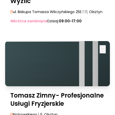
Wyżlic
ul. Biskupa Tomasza Wilczyńskiego 25E
| 17
, Olsztyn
Wkrótce zamknięte
Dzisiaj:
09:00-17:00
Tomasz Zimny- Profesjonalne
Usługi Fryzjerskie
Piotrowskiego
| 8
, Olsztyn