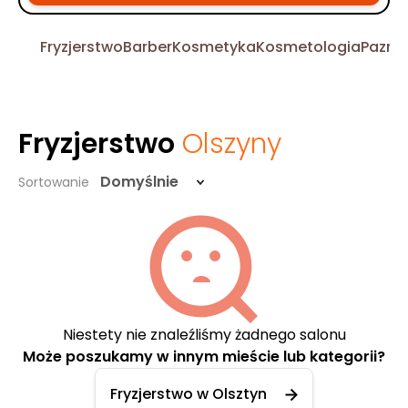
Fryzjerstwo
Barber
Kosmetyka
Kosmetologia
Pazno
Fryzjerstwo
Olszyny
Domyślnie
Sortowanie
Niestety nie znaleźliśmy żadnego salonu
Może poszukamy w innym mieście lub kategorii?
Fryzjerstwo w Olsztyn