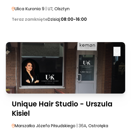
Ulica Kuronia 9
| U7
, Olsztyn
Teraz zamknięte
Dzisiaj:
08:00-16:00
Unique Hair Studio - Urszula
Kisiel
Marszałka Józefa Piłsudskiego
| 36A
, Ostrołęka