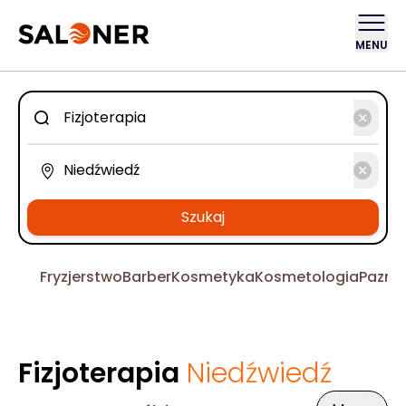
MENU
Szukaj
Fryzjerstwo
Barber
Kosmetyka
Kosmetologia
Pazno
Fizjoterapia
Niedźwiedź