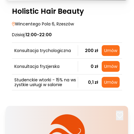
Holistic Hair Beauty
Wincentego Pola 6
, Rzeszów
Dzisiaj:
12:00-22:00
Konsultacja trychologiczna
200 zł
Umów
Konsultacja fryzjerska
0 zł
Umów
Studenckie wtorki - 15% na ws
0,1 zł
Umów
zystkie usługi w salonie