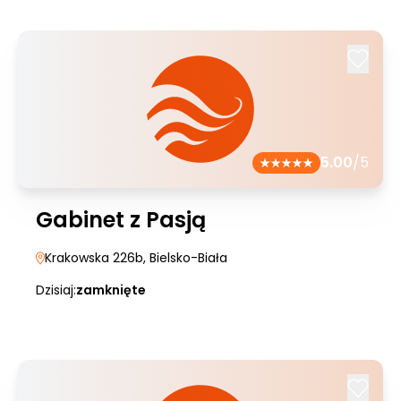
5.00
/5
Gabinet z Pasją
Krakowska 226b
, Bielsko-Biała
Dzisiaj:
zamknięte