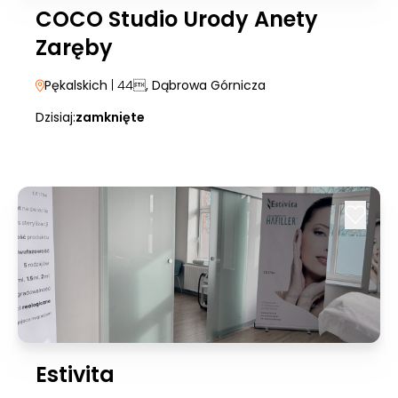
COCO Studio Urody Anety
Zaręby
Pękalskich
| 44
, Dąbrowa Górnicza
Dzisiaj:
zamknięte
Estivita