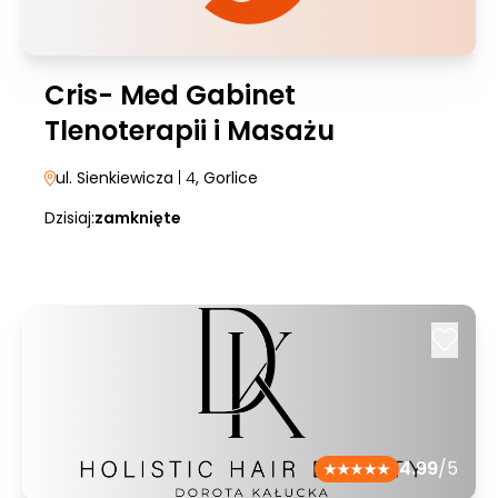
Cris- Med Gabinet
Tlenoterapii i Masażu
ul. Sienkiewicza
| 4
, Gorlice
Dzisiaj:
zamknięte
4.99
/5