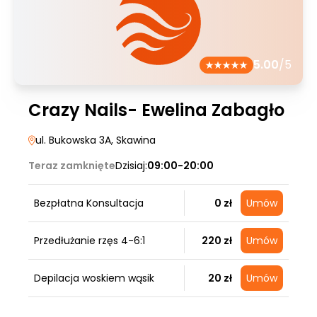
5.00
/5
Crazy Nails- Ewelina Zabagło
ul. Bukowska 3A
, Skawina
Teraz zamknięte
Dzisiaj:
09:00-20:00
Bezpłatna Konsultacja
0 zł
Umów
Przedłużanie rzęs 4-6:1
220 zł
Umów
Depilacja woskiem wąsik
20 zł
Umów