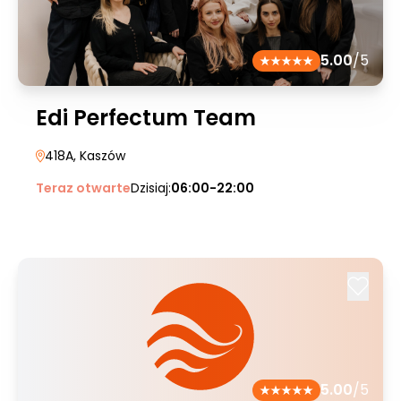
5.00
/5
Edi Perfectum Team
418A
, Kaszów
Teraz otwarte
Dzisiaj:
06:00-22:00
5.00
/5