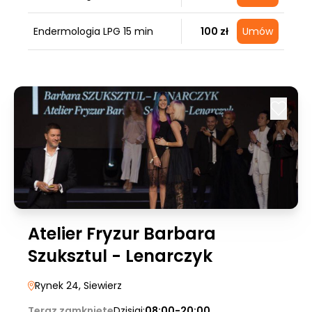
Endermologia LPG 15 min
100 zł
Umów
Atelier Fryzur Barbara
Szuksztul - Lenarczyk
Rynek 24
, Siewierz
Teraz zamknięte
Dzisiaj:
08:00-20:00