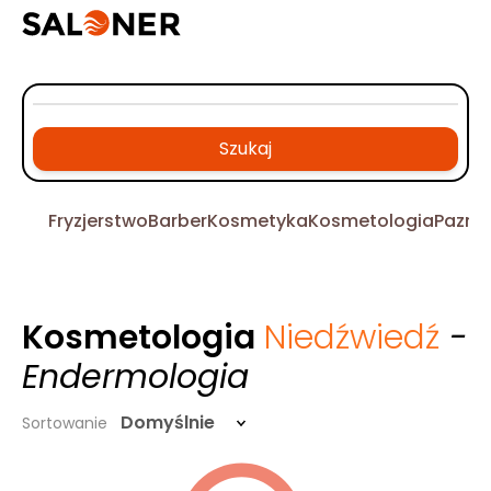
Szukaj
Fryzjerstwo
Barber
Kosmetyka
Kosmetologia
Pazno
Kosmetologia
Niedźwiedź
-
Endermologia
Domyślnie
Sortowanie