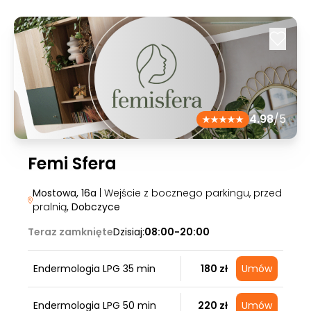
4.98
/5
Femi Sfera
Mostowa, 16a
| Wejście z bocznego parkingu, przed
pralnią
, Dobczyce
Teraz zamknięte
Dzisiaj:
08:00-20:00
Endermologia LPG 35 min
180 zł
Umów
Endermologia LPG 50 min
220 zł
Umów