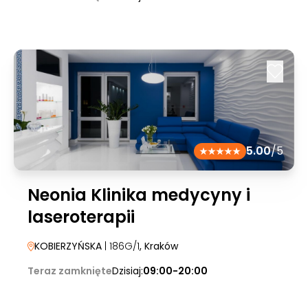
5.00
/5
Neonia Klinika medycyny i
laseroterapii
KOBIERZYŃSKA
| 186G/1
, Kraków
Teraz zamknięte
Dzisiaj:
09:00-20:00