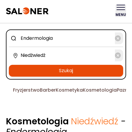
MENU
Szukaj
Fryzjerstwo
Barber
Kosmetyka
Kosmetologia
Pazno
Kosmetologia
Niedźwiedź
-