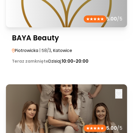
5.00
/5
BAYA Beauty
Piotrowicka
| 58/3
, Katowice
Teraz zamknięte
Dzisiaj:
10:00-20:00
5.00
/5