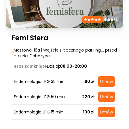
4.98
/5
Femi Sfera
Mostowa, 16a
| Wejście z bocznego parkingu, przed
pralnią
, Dobczyce
Teraz zamknięte
Dzisiaj:
08:00-20:00
Endermologia LPG 35 min
180 zł
Umów
Endermologia LPG 50 min
220 zł
Umów
Endermologia LPG 15 min
100 zł
Umów