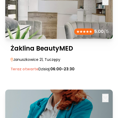
5.00
/5
Żaklina BeautyMED
Januszkowice 21
, Tuczępy
Teraz otwarte
Dzisiaj:
06:00-23:30