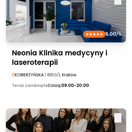
5.00
/5
Neonia Klinika medycyny i
laseroterapii
KOBIERZYŃSKA
| 186G/1
, Kraków
Teraz zamknięte
Dzisiaj:
09:00-20:00