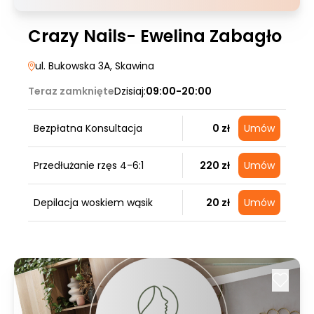
Crazy Nails- Ewelina Zabagło
ul. Bukowska 3A
, Skawina
Teraz zamknięte
Dzisiaj:
09:00-20:00
Bezpłatna Konsultacja
0 zł
Umów
Przedłużanie rzęs 4-6:1
220 zł
Umów
Depilacja woskiem wąsik
20 zł
Umów