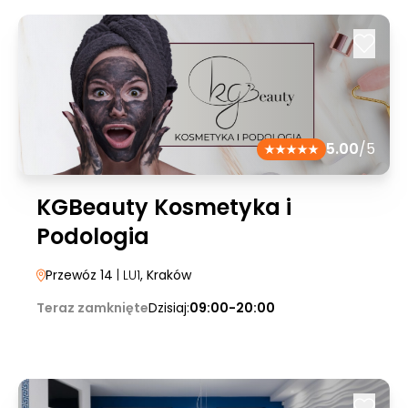
5.00
/5
KGBeauty Kosmetyka i
Podologia
Przewóz 14
| LU1
, Kraków
Teraz zamknięte
Dzisiaj:
09:00-20:00