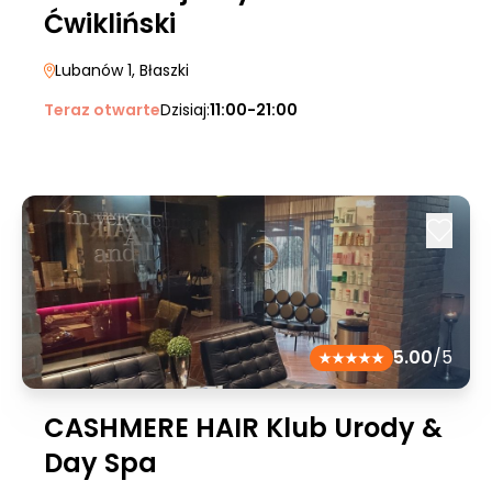
Ćwikliński
Lubanów 1
, Błaszki
Teraz otwarte
Dzisiaj:
11:00-21:00
5.00
/5
CASHMERE HAIR Klub Urody &
Day Spa