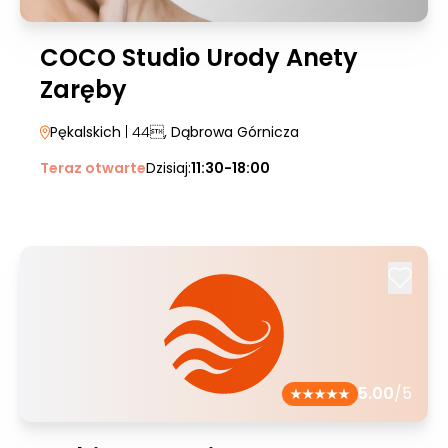
COCO Studio Urody Anety
Zaręby
Pękalskich
| 44
, Dąbrowa Górnicza
Teraz otwarte
Dzisiaj:
11:30-18:00
5.00
/5