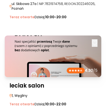
ul. Skibowa 27a
| NIP:7821974758, REGON:302246026
,
Poznań
Teraz otwarte
Dzisiaj:
10:00-20:00
4.30
/5
leciak salon
1
, Węgliny
Teraz otwarte
Dzisiaj:
10:00-22:00