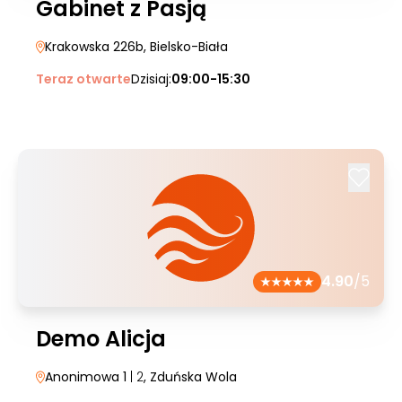
Gabinet z Pasją
Krakowska 226b
, Bielsko-Biała
Teraz otwarte
Dzisiaj:
09:00-15:30
4.90
/5
Demo Alicja
Anonimowa 1
| 2
, Zduńska Wola