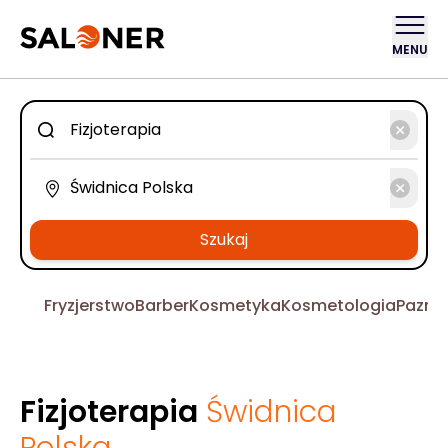
MENU
Szukaj
Fryzjerstwo
Barber
Kosmetyka
Kosmetologia
Pazno
Fizjoterapia
Świdnica