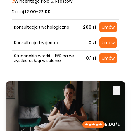
Wincentego Pola 6
, Rzeszów
Dzisiaj:
12:00-22:00
Konsultacja trychologiczna
200 zł
Umów
Konsultacja fryzjerska
0 zł
Umów
Studenckie wtorki - 15% na ws
0,1 zł
Umów
zystkie usługi w salonie
5.00
/5