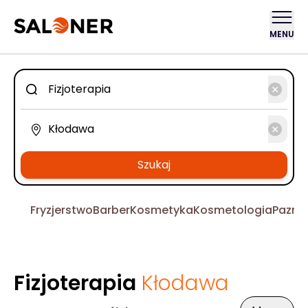
MENU
Szukaj
Fryzjerstwo
Barber
Kosmetyka
Kosmetologia
Pazno
Fizjoterapia
Kłodawa