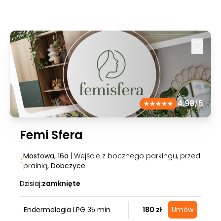
4.98
/5
Femi Sfera
Mostowa, 16a
| Wejście z bocznego parkingu, przed
pralnią
, Dobczyce
Dzisiaj:
zamknięte
Endermologia LPG 35 min
180 zł
Umów