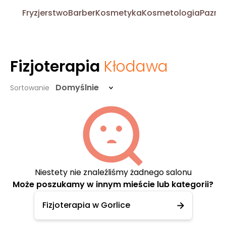
Fryzjerstwo
Barber
Kosmetyka
Kosmetologia
Pazno
Fizjoterapia
Kłodawa
Domyślnie
Sortowanie
Niestety nie znaleźliśmy żadnego salonu
Może poszukamy w innym mieście lub kategorii?
Fizjoterapia w Gorlice