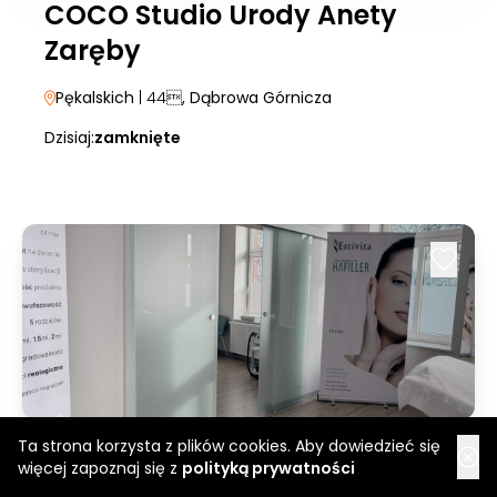
COCO Studio Urody Anety
Zaręby
Pękalskich
| 44
, Dąbrowa Górnicza
Dzisiaj:
zamknięte
Ta strona korzysta z plików cookies. Aby dowiedzieć się
Estivita
więcej zapoznaj się z
polityką prywatności