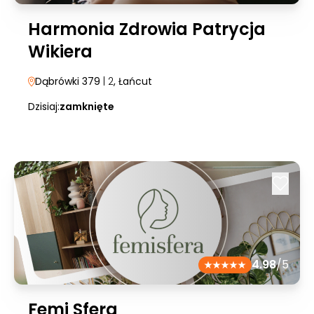
Harmonia Zdrowia Patrycja
Wikiera
Dąbrówki 379
| 2
, Łańcut
Dzisiaj:
zamknięte
4.98
/5
Femi Sfera