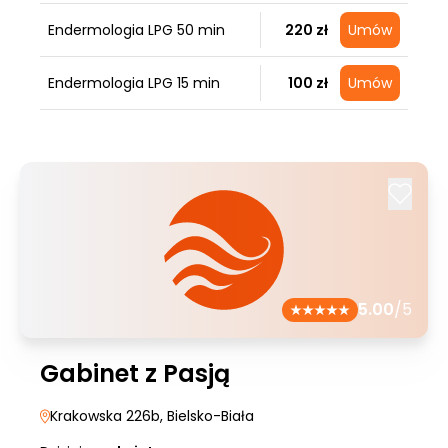
Endermologia LPG 50 min
220 zł
Umów
Endermologia LPG 15 min
100 zł
Umów
5.00
/5
Gabinet z Pasją
Krakowska 226b
, Bielsko-Biała