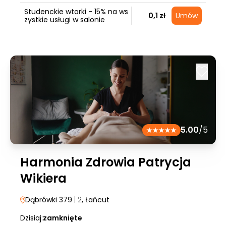
Studenckie wtorki - 15% na ws
0,1 zł
Umów
zystkie usługi w salonie
5.00
/5
Harmonia Zdrowia Patrycja
Wikiera
Dąbrówki 379
| 2
, Łańcut
Dzisiaj:
zamknięte