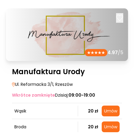
4.97
/5
Manufaktura Urody
Ul. Reformacka 3/1
, Rzeszów
Wkrótce zamknięte
Dzisiaj:
09:00-19:00
Wąsik
20 zł
Umów
Broda
20 zł
Umów