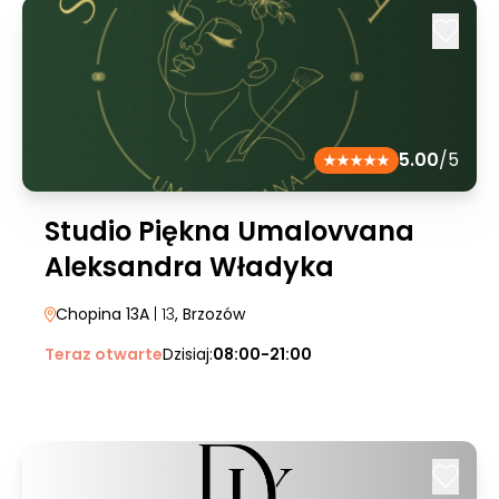
5.00
/5
Studio Piękna Umalovvana
Aleksandra Władyka
Chopina 13A
| 13
, Brzozów
Teraz otwarte
Dzisiaj:
08:00-21:00