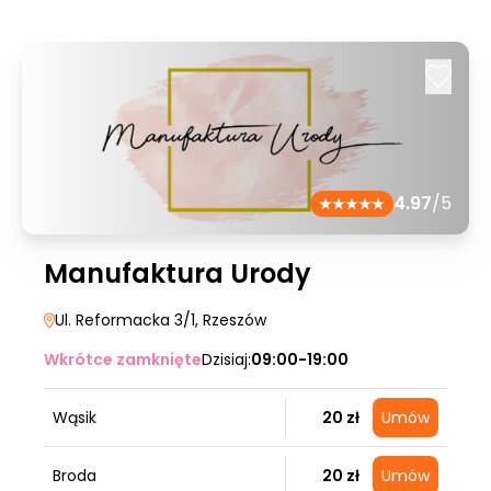
4.97
/5
Manufaktura Urody
Ul. Reformacka 3/1
, Rzeszów
Wkrótce zamknięte
Dzisiaj:
09:00-19:00
Wąsik
20 zł
Umów
Broda
20 zł
Umów