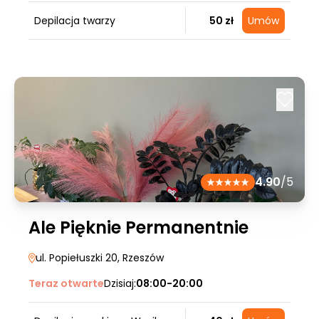
Depilacja twarzy
50 zł
Umów
4.90
/5
Ale Pięknie Permanentnie
ul. Popiełuszki 20
, Rzeszów
Teraz otwarte
Dzisiaj:
08:00-20:00