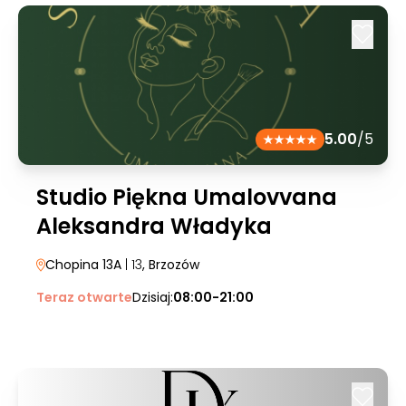
5.00
/5
Studio Piękna Umalovvana
Aleksandra Władyka
Chopina 13A
| 13
, Brzozów
Teraz otwarte
Dzisiaj:
08:00-21:00