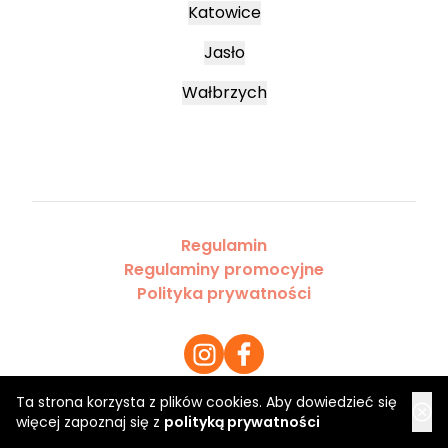
Katowice
Jasło
Wałbrzych
Regulamin
Regulaminy promocyjne
Polityka prywatności
Ta strona korzysta z plików cookies. Aby dowiedzieć się
więcej zapoznaj się z
polityką prywatności
Copyright 2026 Saloner Sp. z o.o.