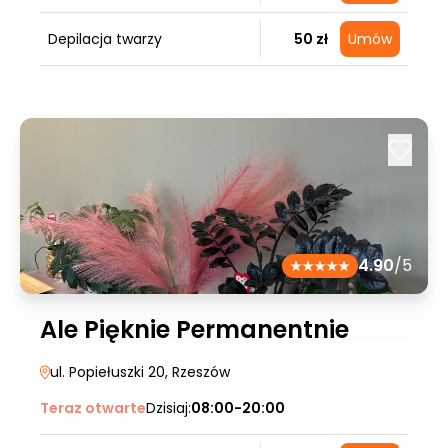
Depilacja twarzy
50 zł
Umów
4.90
/5
Ale Pięknie Permanentnie
ul. Popiełuszki 20
, Rzeszów
Teraz otwarte
Dzisiaj:
08:00-20:00