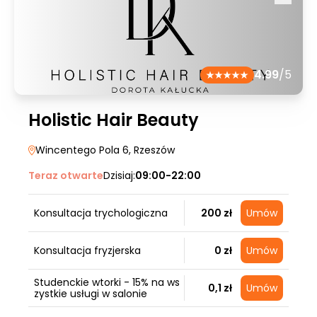
4.99
/5
Holistic Hair Beauty
Wincentego Pola 6
, Rzeszów
Teraz otwarte
Dzisiaj:
09:00-22:00
Konsultacja trychologiczna
200 zł
Umów
Konsultacja fryzjerska
0 zł
Umów
Studenckie wtorki - 15% na ws
0,1 zł
Umów
zystkie usługi w salonie