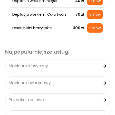
Depilacja woskiem: Wąsik
40 zł
Umów
Depilacja woskiem: Cała twarz
70 zł
Umów
Laser: bikini brazylijskie
300 zł
Umów
Najpopularniejsze usługi
Manicure klasyczny
Manicure hybrydowy
Paznokcie żelowe