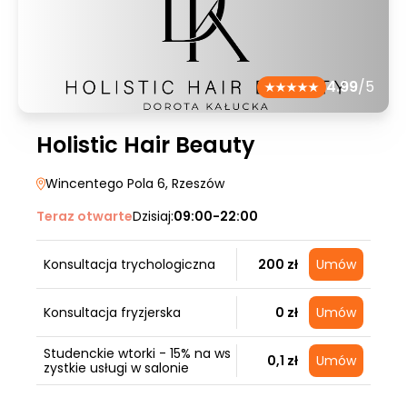
4.99
/5
Holistic Hair Beauty
Wincentego Pola 6
, Rzeszów
Teraz otwarte
Dzisiaj:
09:00-22:00
Konsultacja trychologiczna
200 zł
Umów
Konsultacja fryzjerska
0 zł
Umów
Studenckie wtorki - 15% na ws
0,1 zł
Umów
zystkie usługi w salonie