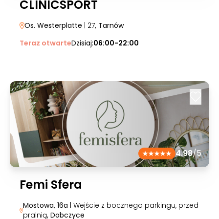
CLINICSPORT
Os. Westerplatte
| 27
, Tarnów
Teraz otwarte
Dzisiaj:
06:00-22:00
4.98
/5
Femi Sfera
Mostowa, 16a
| Wejście z bocznego parkingu, przed
pralnią
, Dobczyce