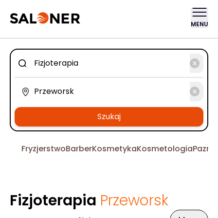
MENU
Szukaj
Fryzjerstwo
Barber
Kosmetyka
Kosmetologia
Pazno
Fizjoterapia
Przeworsk