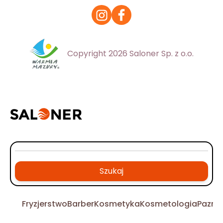
Copyright 2026 Saloner Sp. z o.o.
Szukaj
Fryzjerstwo
Barber
Kosmetyka
Kosmetologia
Pazno