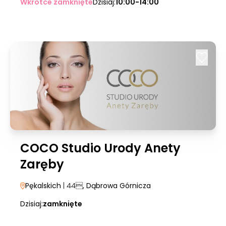
Wkrótce zamknięte
Dzisiaj:
10:00-14:00
COCO Studio Urody Anety
Zaręby
Pękalskich
| 44
, Dąbrowa Górnicza
Dzisiaj:
zamknięte