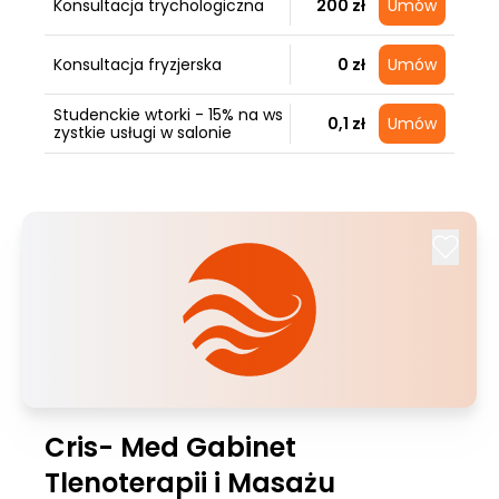
Konsultacja trychologiczna
200 zł
Umów
Konsultacja fryzjerska
0 zł
Umów
Studenckie wtorki - 15% na ws
0,1 zł
Umów
zystkie usługi w salonie
Cris- Med Gabinet
Tlenoterapii i Masażu