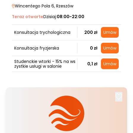
Wincentego Pola 6
, Rzeszów
Teraz otwarte
Dzisiaj:
08:00-22:00
Konsultacja trychologiczna
200 zł
Umów
Konsultacja fryzjerska
0 zł
Umów
Studenckie wtorki - 15% na ws
0,1 zł
Umów
zystkie usługi w salonie