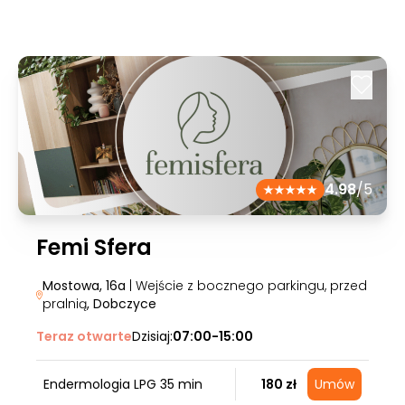
4.98
/5
Femi Sfera
Mostowa, 16a
| Wejście z bocznego parkingu, przed
pralnią
, Dobczyce
Teraz otwarte
Dzisiaj:
07:00-15:00
Endermologia LPG 35 min
180 zł
Umów