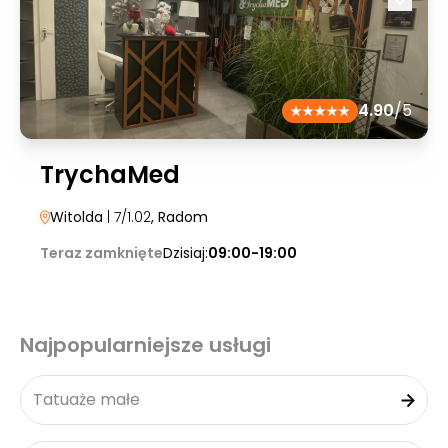
4.90
/5
TrychaMed
Witolda
| 7/1.02
, Radom
Teraz zamknięte
Dzisiaj:
09:00-19:00
Najpopularniejsze usługi
Tatuaże małe