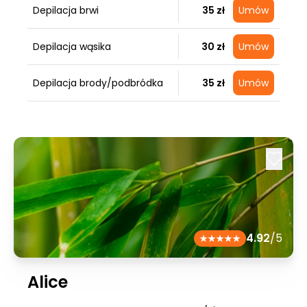
Depilacja brwi
35 zł
Umów
Depilacja wąsika
30 zł
Umów
Depilacja brody/podbródka
35 zł
Umów
4.92
/5
Alice