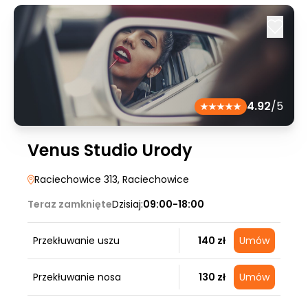
4.92
/5
Venus Studio Urody
Raciechowice 313
, Raciechowice
Teraz zamknięte
Dzisiaj:
09:00-18:00
Przekłuwanie uszu
140 zł
Umów
Przekłuwanie nosa
130 zł
Umów