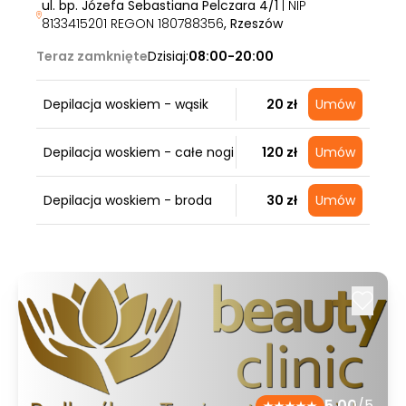
ul. bp. Józefa Sebastiana Pelczara 4/1
| NIP
8133415201 REGON 180788356
, Rzeszów
Teraz zamknięte
Dzisiaj:
08:00-20:00
Depilacja woskiem - wąsik
20 zł
Umów
Depilacja woskiem - całe nogi
120 zł
Umów
Depilacja woskiem - broda
30 zł
Umów
5.00
/5