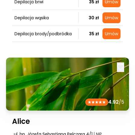
Depilacja brwi
35 zł
Umów
Depilacja wąsika
30 zł
Umów
Depilacja brody/podbródka
35 zł
Umów
4.92
/5
Alice
ul. bp. Józefa Sebastiana Pelczara 4/1
| NIP