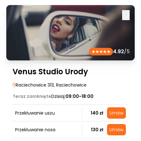
4.92
/5
Venus Studio Urody
Raciechowice 313
, Raciechowice
Teraz zamknięte
Dzisiaj:
09:00-18:00
Przekłuwanie uszu
140 zł
Umów
Przekłuwanie nosa
130 zł
Umów