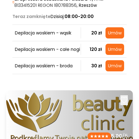
8133415201 REGON 180788356
, Rzeszów
Teraz zamknięte
Dzisiaj:
08:00-20:00
Depilacja woskiem - wąsik
20 zł
Umów
Depilacja woskiem - całe nogi
120 zł
Umów
Depilacja woskiem - broda
30 zł
Umów
5.00
/5