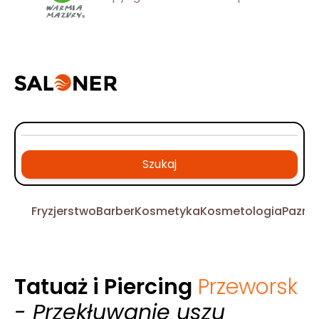
Szukaj
Fryzjerstwo
Barber
Kosmetyka
Kosmetologia
Pazno
Tatuaż i Piercing
Przeworsk
- Przekłuwanie uszu