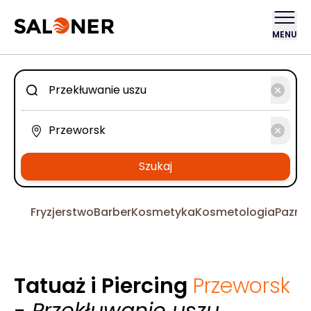
MENU
Szukaj
Fryzjerstwo
Barber
Kosmetyka
Kosmetologia
Pazno
Tatuaż i Piercing
Przeworsk