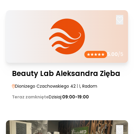
5.00
/5
Beauty Lab Aleksandra Zięba
Dionizego Czachowskiego 42
| 1
, Radom
Teraz zamknięte
Dzisiaj:
09:00-19:00