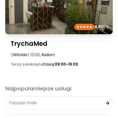
4.90
/5
TrychaMed
Witolda
| 7/1.02
, Radom
Teraz zamknięte
Dzisiaj:
09:00-19:00
Najpopularniejsze usługi
Tatuaże małe